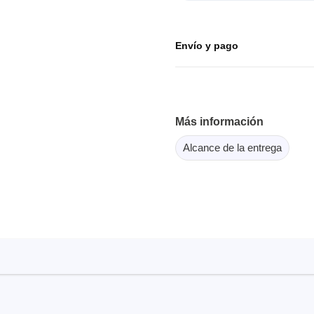
or Flash SPI
ordenadores y periféricos
copios de tableta
dor MCU Jtag
Herramientas para la
copios inteligentes
Envío y pago
comprobación de softwar
scopios para automoción
scopios para PC
scopios de sobremesa
Más información
 de tensión
 de corriente
Alcance de la entrega
, abrazaderas y accesorios
Serosys
dor lógico
Analizadores, estimulador
registradores CAN
rios
Accesorios