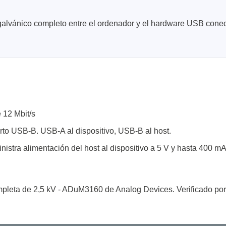
galvánico completo entre el ordenador y el hardware USB cone
ase
Techmize/Tonghui
bador de cables
Comprobadores de compo
 12 Mbit/s
materiales
dor host
rto USB-B. USB-A al dispositivo, USB-B al host.
Comprobador de señales 
dores de protocolos
de alimentación
stra alimentación del host al dispositivo a 5 V y hasta 400 mA
 y adaptadores
Comprobador de electróni
 desarrollo
potencia
y clips
Comprobadores electróni
completa de 2,5 kV - ADuM3160 de Analog Devices. Verificado 
seguridad
re
Comprobador de cables 
 compatibles