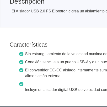
Descripción
Dispositivos de programación de
producción
El Aislador USB 2.0 FS Elprotronic crea un aislamiento 
Bibliotecas DLL
Cables, adaptadores y accesorios
CIs compatibles
Sensepeek
Total Ph
Características
Kits de sonda y placa a mano
Compro
Sin estrangulamiento de la velocidad máxima de
alzada
Adapta
Conexión sencilla a un puerto USB-A y a un pue
Accesorios
Analiza
El convertidor CC-CC aislado internamente sumini
Placas
alimentación externa.
Kits de
Cables 
Incluye un aislador digital USB de velocidad 
Softwa
Fichas