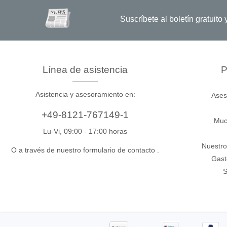
Suscríbete al boletín gratuit
Xeltek
En Programadores de sistemas
Programadores de zócalos
Línea de asistencia
P
Programadores de producción
Asistencia y asesoramiento en:
Ases
Programadores automatizados
Fichas compatibles
+49-8121-767149-1
Muc
Lu-Vi, 09:00 - 17:00 horas
Nuestro
O a través de nuestro formulario de contacto
.
Gast
S