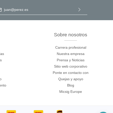
ección de correo electrónico
*
Al seleccionar Continuar, confirma que ha leído nuestra
información de protección de datos
y que ha aceptado nuestros
términos y condiciones generales
.
Sobre nosotros
Carrera profesional
las
Nuestra empresa
os
Prensa y Noticias
Sitio web corporativo
Ponte en contacto con
o
Quejas y apoyo
ento
Blog
Micsig Europe