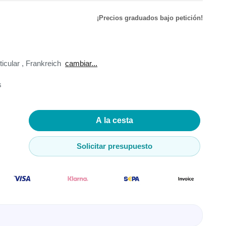
¡Precios graduados bajo petición!
de
ador de
ticular
,
Frankreich
cambiar...
s
adores
A la cesta
madores
Solicitar presupuesto
ia