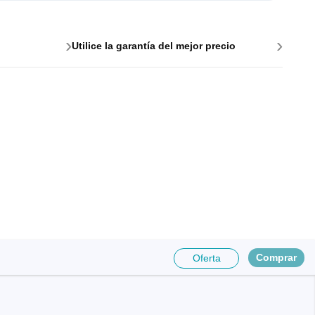
›
›
Utilice la garantía del mejor precio
e para PC
es y
Comprar
Oferta