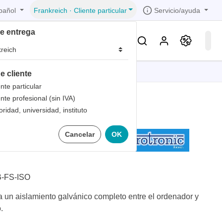
pañol
Servicio/ayuda
Frankreich
·
Cliente particular
de entrega
Conocimientos & Servicios
e cliente
iones
iones
iones
iones
iones
ente particular
ente profesional (sin IVA)
trica
s de
oridad, universidad, instituto
 1
islador USB
Cancelar
OK
bandas
de
 1
les
zados
 1
nto
-FS-ISO
dad de
 un aislamiento galvánico completo entre el ordenador y
.