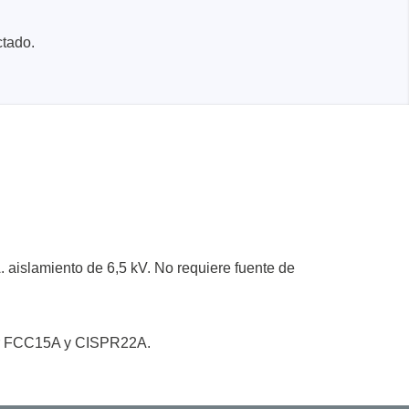
ctado.
nentes y
y fuentes
. aislamiento de 6,5 kV. No requiere fuente de
ca de
cos de
por FCC15A y CISPR22A.
y mazos