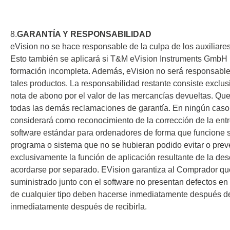
Xeltek
8.
GARANTÍA Y RESPONSABILIDAD
eVision no se hace responsable de la culpa de los auxiliare
En Programadores de sistemas
Esto también se aplicará si T&M eVision Instruments GmbH 
Programadores de zócalos
formación incompleta. Además, eVision no será responsable 
tales productos. La responsabilidad restante consiste excl
Programadores de producción
nota de abono por el valor de las mercancías devueltas. Que
Programadores automatizados
todas las demás reclamaciones de garantía. En ningún caso
Fichas compatibles
considerará como reconocimiento de la corrección de la entr
software estándar para ordenadores de forma que funcione s
programa o sistema que no se hubieran podido evitar o preve
exclusivamente la función de aplicación resultante de la des
acordarse por separado. EVision garantiza al Comprador que,
suministrado junto con el software no presentan defectos e
de cualquier tipo deben hacerse inmediatamente después de l
inmediatamente después de recibirla.