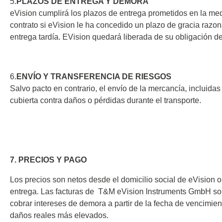
5.
PLAZOS DE ENTREGA Y DEMORA
Dispositivos de programación de
producción
eVision cumplirá los plazos de entrega prometidos en la medi
contrato si eVision le ha concedido un plazo de gracia ra
Bibliotecas DLL
entrega tardía. EVision quedará liberada de su obligación d
Cables, adaptadores y accesorios
CIs compatibles
6.
ENVÍO Y TRANSFERENCIA DE RIESGOS
Sensepeek
Total Ph
Salvo pacto en contrario, el envío de la mercancía, incluida
cubierta contra daños o pérdidas durante el transporte.
Kits de sonda y placa a mano
Compro
alzada
Adapta
Accesorios
Analiza
Placas
7. PRECIOS Y PAGO
Kits de
Los precios son netos desde el domicilio social de eVision o
Cables 
entrega. Las facturas de T&M eVision Instruments GmbH son
Softwa
cobrar intereses de demora a partir de la fecha de vencimien
Fichas
daños reales más elevados.