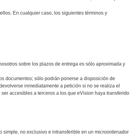
los. En cualquier caso, los siguientes términos y
de
ador de
adores
 nosotros sobre los plazos de entrega es sólo aproximada y
madores
tros documentos; sólo podrán ponerse a disposición de
devolverse inmediatamente a petición si no se realiza el
ser accesibles a terceros a los que eVision haya transferido
ia
o simple, no exclusivo e intransferible en un microordenador