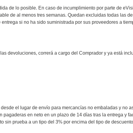
da de lo posible. En caso de incumplimiento por parte de eVisio
zonable de al menos tres semanas. Quedan excluidas todas las 
e entrega si no ha sido suministrada por sus proveedores a tiem
ase
Techmize/Tonghui
s las devoluciones, correrá a cargo del Comprador y ya está in
bador de cables
Comprobadores de compo
materiales
dor host
Comprobador de señales 
dores de protocolos
de alimentación
 y adaptadores
Comprobador de electróni
 desarrollo
potencia
 desde el lugar de envío para mercancías no embaladas y no ase
y clips
Comprobadores electróni
 pagaderas en neto en un plazo de 14 días tras la entrega y f
seguridad
re
to sin prueba a un tipo del 3% por encima del tipo de descuento 
Comprobador de cables 
 compatibles