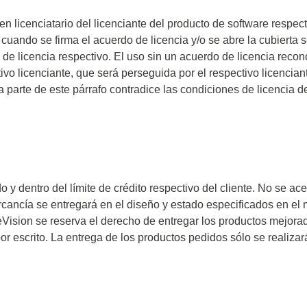
or Flash SPI
ordenadores y periféricos
copios de tableta
n licenciatario del licenciante del producto de software respecti
dor MCU Jtag
Herramientas para la
copios inteligentes
cuando se firma el acuerdo de licencia y/o se abre la cubierta 
comprobación de softwar
o de licencia respectivo. El uso sin un acuerdo de licencia reco
scopios para automoción
vo licenciante, que será perseguida por el respectivo licencian
scopios para PC
a parte de este párrafo contradice las condiciones de licencia d
scopios de sobremesa
 de tensión
 de corriente
, abrazaderas y accesorios
do y dentro del límite de crédito respectivo del cliente. No se 
Serosys
ercancía se entregará en el diseño y estado especificados en el
eVision se reserva el derecho de entregar los productos mejora
dor lógico
Analizadores, estimulador
por escrito. La entrega de los productos pedidos sólo se realiz
registradores CAN
rios
Accesorios