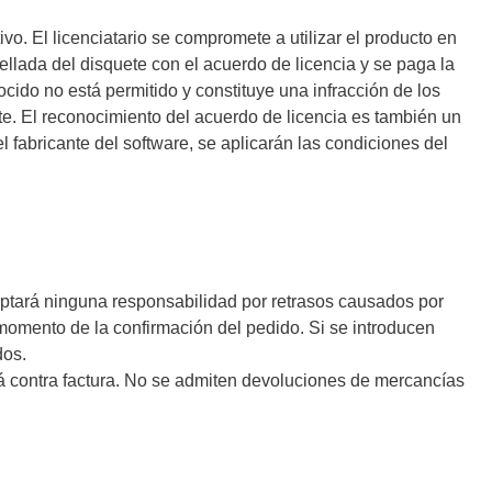
vo. El licenciatario se compromete a utilizar el producto en
sellada del disquete con el acuerdo de licencia y se paga la
e para PC
nocido no está permitido y constituye una infracción de los
te. El reconocimiento del acuerdo de licencia es también un
el fabricante del software, se aplicarán las condiciones del
aceptará ninguna responsabilidad por retrasos causados por
 momento de la confirmación del pedido. Si se introducen
dos.
es y
ará contra factura. No se admiten devoluciones de mercancías