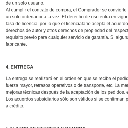
de un solo usuario.
Hardware de prueba para
Emulad
Comprobador de aislamiento
Oscilos
Al cumplir el contrato de compra, el Comprador se convierte e
interfaces
Depura
Comprobador de resistencia
Oscilos
un solo ordenador a la vez. El derecho de uso entra en vigor 
Software de prueba de hardware
tasa de licencia, por lo que el licenciatario acepta el acuerd
Cargas electrónicas
Oscilo
derechos de autor y otros derechos de propiedad del respecti
Oscilo
requisito previo para cualquier servicio de garantía. Si algun
Oscilo
fabricante.
Sondas
Sondas
4. ENTREGA
Cables
La entrega se realizará en el orden en que se reciba el pedi
PEmicro
Saleae
fuerza mayor, retrasos operativos o de transporte, etc. La m
mejoras técnicas después de la aceptación de los pedidos, 
Programador y depurador en el
Analiza
Los acuerdos subsidiarios sólo son válidos si se confirman 
sistema
Acceso
a crédito.
Software depurador
Software programador