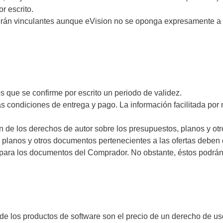
opios
Pruebas de componentes
 de soldar
aplicación
Ámbitos de aplicación
r escrito.
os osciloscopios
Comprobador de baterías
rán vinculantes aunque eVision no se oponga expresamente a el
Automóvil
scopios para automoción
USB/Video Comprobador 
og
Móvil
ic
Flextech
cables
copios portátiles
ch
Internet de las cosas
Arnés de cables/comprob
 de tensión
NG
A2B Monitores y Puentes
líneas
ro
 de corriente
NG
LCR e impedanciómetros
Phase
s que se confirme por escrito un periodo de validez.
XStream-Iso
Semiconductores y analiz
as condiciones de entrega y pago. La información facilitada por
XStreamPro-Iso
C-V
ador ARM
Comprobador de transfor
ón de los derechos de autor sobre los presupuestos, planos y o
y bobinados
or USB
s planos y otros documentos pertenecientes a las ofertas deben 
 para los documentos del Comprador. No obstante, éstos podrán 
Comprobador de resistenc
 y cables
Fuentes de alimentación y
 compatibles
conectores USB
Passmark
el código fuente
 de los productos de software son el precio de un derecho de us
 aisladas ópticamente
Hardware de prueba para