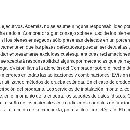
de cables
s ejecutivos. Además, no se asume ninguna responsabilidad por l
ha dado al Comprador algún consejo sobre el uso de los biene
si los bienes entregados sólo presentan defectos en un porcen
usivamente en que las piezas defectuosas puedan ser devueltas 
dan expresamente excluidas cualesquiera otras reclamaciones po
 se aceptará responsabilidad alguna por mercancías que ya ha
ega. eVision llama la atención del Comprador sobre el hecho de
in errores en todas las aplicaciones y combinaciones. EVision 
r utilizando métodos de prueba estándar. En el caso de product
cripción del programa. Los servicios de instalación, montaje, co
 en el momento de la entrega, los soportes de datos (discos, C
n el diseño de los materiales en condiciones normales de func
a recepción de la mercancía, por escrito o por telégrafo. El c