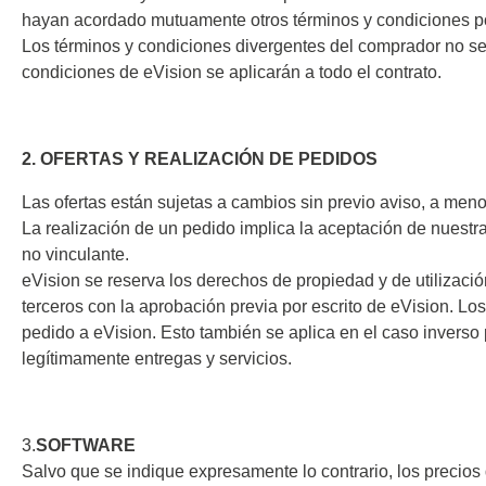
Fuente de alimentación y medición
Oscilosc
Guía de selección
Puntas
Artículo profesional
Notas de 
hayan acordado mutuamente otros términos y condiciones po
de potencia
Accesorios
Todos l
Otros
Los términos y condiciones divergentes del comprador no se
Asistente de programación
General
Aldec
Fuentes de alimentación
condiciones de eVision se aplicarán a todo el contrato.
Oscilo
Fichas compatibles
programables
Protocolos de autobús
Dedipr
Dediprog
Elprotron
Oscilos
Fuentes de alimentación
Depuración de código
Hopete
Emulador Flash SPI
Sondas
S-GA
bidireccionales
2. OFERTAS Y REALIZACIÓN DE PEDIDOS
Medición de señales
PEmic
Programador SPI Flash (ISP)
Sondas
C-GA
Cargas electrónicas
Tecnología de programación
Total 
Las ofertas están sujetas a cambios sin previo aviso, a meno
Programador UFS y eMMC
Serie 
Medidores de potencia
Cable HDMI y USB
Micsig
La realización de un pedido implica la aceptación de nuestr
Programador universal de CI
Serie 
Unidades de medida de precisión
no vinculante.
USB Power Delivery
de la fuente (SMU)
Adaptador ISP y enchufe
Depur
eVision se reserva los derechos de propiedad y de utilizaci
Medición de la resistencia
Cables y clips
Aislad
terceros con la aprobación previa por escrito de eVision. Lo
pedido a eVision. Esto también se aplica en el caso inverso
CIs compatibles
Placas
legítimamente entregas y servicios.
Fichas
Hopetech
Micsig
3.
SOFTWARE
Pruebas de ordenador e interfaz
Pruebas d
Salvo que se indique expresamente lo contrario, los precios
Comprobador de baterías
Sondas