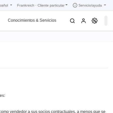
pañol
Servicio/ayuda
Frankreich
·
Cliente particular
Conocimientos & Servicios
iones
iones
iones
iones
iones
trica
s de
 1
bandas
de
 1
les
zados
 1
nto
dad de
es:
) como vendedor a sus socios contractuales, a menos que se