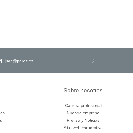
ección de correo electrónico
*
Al seleccionar Continuar, confirma que ha leído nuestra
información de protección de datos
y que ha aceptado nuestros
términos y condiciones generales
.
Sobre nosotros
Carrera profesional
las
Nuestra empresa
os
Prensa y Noticias
Sitio web corporativo