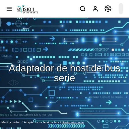
Adaptador de host de bus
serie
Protocolos serie
Medir y probar
Adaptador de host de bus