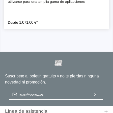
utilizarse para una amplia gama de aplicaciones
1.071,00 €*
Desde
Suscríbete al boletín gratuito y no te pierdas ninguna
novedad ni promoción.
Dirección de correo electrónico
*
Al seleccionar Continuar, confirma que ha leído nuestra
información de protección de datos
y que ha aceptado nuestros
Línea de asistencia
términos y condiciones generales
.