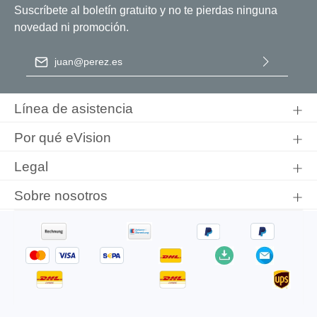
Suscríbete al boletín gratuito y no te pierdas ninguna
novedad ni promoción.
Dirección de correo electrónico
*
Al seleccionar Continuar, confirma que ha leído nuestra
información de protección de datos
y que ha aceptado nuestros
Línea de asistencia
términos y condiciones generales
.
Por qué eVision
Legal
Sobre nosotros