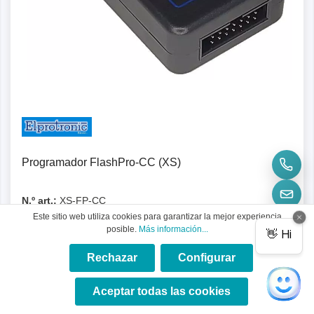
Programador FlashPro-CC (XS)
N.º art.:
XS-FP-CC
Este sitio web utiliza cookies para garantizar la mejor experiencia
El Programador FlashPro-CC permite programar el
posible.
Más información...
SimpleLink (CC) de Texas Instruments.
Rechazar
Configurar
×
★★★★★
Aceptar todas las cookies
546,21 €*