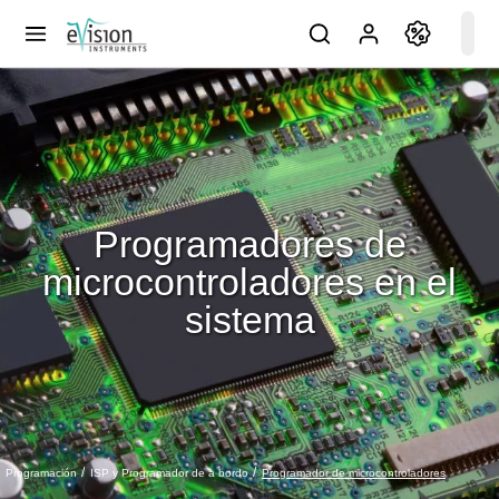
Programadores de
microcontroladores en el
sistema
Programador de microcontroladores
Programación
ISP y Programador de a bordo