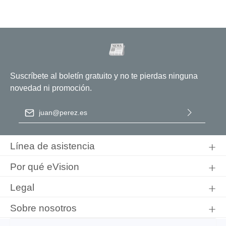
Suscríbete al boletín gratuito y no te pierdas ninguna
novedad ni promoción.
Dirección de correo electrónico
*
Al seleccionar Continuar, confirma que ha leído nuestra
información de protección de datos
y que ha aceptado nuestros
Línea de asistencia
términos y condiciones generales
.
Por qué eVision
Legal
Sobre nosotros