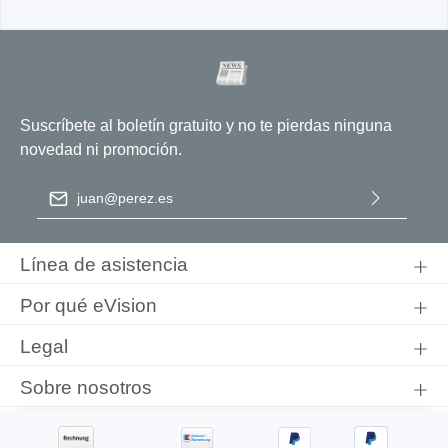
Suscríbete al boletín gratuito y no te pierdas ninguna
novedad ni promoción.
Dirección de correo electrónico
*
Al seleccionar Continuar, confirma que ha leído nuestra
información de protección de datos
y que ha aceptado nuestros
Línea de asistencia
términos y condiciones generales
.
Por qué eVision
Legal
Sobre nosotros