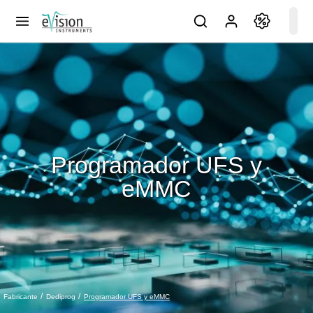
Programador UFS y
eMMC
Programador UFS y eMMC
Fabricante
Dediprog