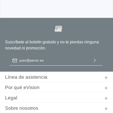
Suscríbete al boletín gratuito y no te pierdas ninguna
novedad ni promoción.
Dirección de correo electrónico
*
Al seleccionar Continuar, confirma que ha leído nuestra
información de protección de datos
y que ha aceptado nuestros
Línea de asistencia
términos y condiciones generales
.
Por qué eVision
Legal
Sobre nosotros