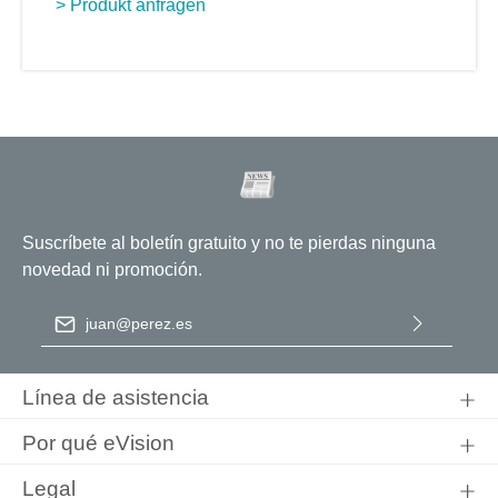
> Produkt anfragen
Suscríbete al boletín gratuito y no te pierdas ninguna
novedad ni promoción.
Dirección de correo electrónico
*
Al seleccionar Continuar, confirma que ha leído nuestra
información de protección de datos
y que ha aceptado nuestros
Línea de asistencia
términos y condiciones generales
.
Por qué eVision
Legal