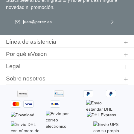
Suscríbete al boletín gratuito y no te pierdas ninguna
novedad ni promoción.
Dirección de correo electrónico
*
Al seleccionar Continuar, confirma que ha leído nuestra
información de protección de datos
y que ha aceptado nuestros
Línea de asistencia
términos y condiciones generales
.
Por qué eVision
Legal
Sobre nosotros