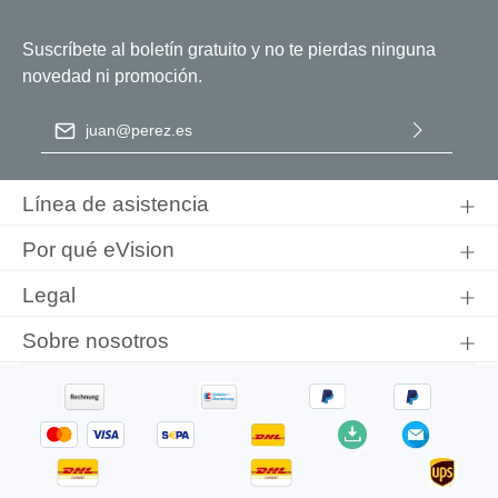
Suscríbete al boletín gratuito y no te pierdas ninguna
novedad ni promoción.
Dirección de correo electrónico
*
Al seleccionar Continuar, confirma que ha leído nuestra
información de protección de datos
y que ha aceptado nuestros
Línea de asistencia
términos y condiciones generales
.
Por qué eVision
Legal
Sobre nosotros