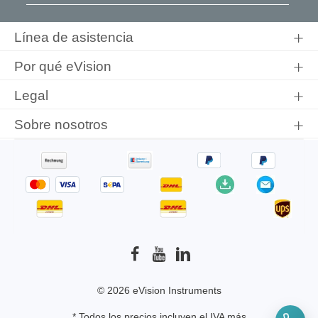
Al seleccionar Continuar, confirma que ha leído nuestra
información de protección de datos
y que ha aceptado nuestros
Línea de asistencia
términos y condiciones generales
.
Por qué eVision
Legal
Sobre nosotros
© 2026 eVision Instruments
* Todos los precios incluyen el IVA más