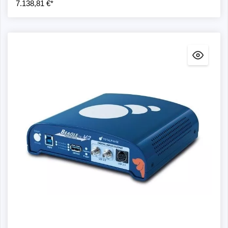
7.138,81 €*
Interfaz RFFE
Lanzada originalmente en julio de 2010, la MIPI RFFE
SM , la Interfaz de Control de Front-End de RF MIPI , es
la interfaz estandarizada de facto en el mundo para el
control de subsistemas de front-end (FE) de
radiofrecuencia. Proporciona un control rápido, ágil,
semiautomatizado y completo del complejo entorno del
subsistema de RF, que tiene estrictos requisitos de
rendimiento y puede incluir hasta 19 componentes por
instancia de bus (hasta 15 dispositivos esclavos y hasta
cuatro dispositivos maestros), incluidos amplificadores,
LNA, sintonizadores de antena, filtros y conmutadores.
El Analizador de protocolos RFFE de Prodigy es la
herramienta ideal para que los ingenieros de desarrollo y
pruebas comprueben la interfaz RFFE según sus
especificaciones. La unidad puede configurarse como
maestra y esclava, lo que permite generar tráfico RFFE