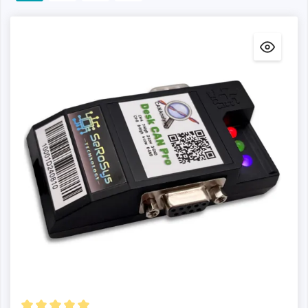
El objetivo era reducir el número de mazos de cables
para ahorrar costes y peso y permitir una comunicación
más rápida entre los componentes electrónicos. En
aquella época, la longitud total de todos los cables de un
vehículo sin CAN podía ser de hasta 2 km. Hoy en día, es
imposible imaginar el sector del automóvil sin CAN y se
ha convertido en una norma común. Debido a sus
muchas ventajas sobre los protocolos de comunicación
convencionales, el bus CAN también se utiliza en los
campos de la automatización, los servicios para edificios,
el ejército y la electrónica médica.
Al desarrollar y depurar con el bus de red de área de
controlador, a menudo es necesario enviar transmisiones
de prueba o detectar errores y su origen lo antes posible
para corregirlos cuanto antes. En este caso, un adaptador
de bus CAN suele ser la mejor solución para obtener
acceso completo a la red de bus CAN y realizar una
supervisión sin distorsiones.