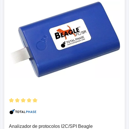
para admitir receptores GPS, módems, lectores de
códigos de barras, sintonizadores de radio FM,
sintonizadores de TV, lectores RFID, cámaras digitales e
interfaces para Wi-Fi, Bluetooth, Ethernet e IrDA. Se han
propuesto muchos otros dispositivos SDIO, pero ahora es
más habitual que los dispositivos de E/S se conecten a
través de la interfaz USB. Las tarjetas SDIO son
compatibles con la mayoría de los comandos de memoria
de las tarjetas SD. Los analizadores de protocolos de
Prodigy Technovations permiten a los ingenieros de
desarrollo y verificación probar y depurar SD y SDIO
mediante la activación de comandos, respuestas, datos o
errores CRC.
SPI
La Interfaz Periférica Serie (SPI) es un sistema de bus
desarrollado en 1987 por Motorola (ahora NXP
Analizador de protocolos I2C/SPI Beagle