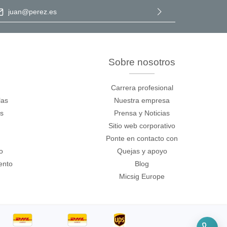
ección de correo electrónico
*
Al seleccionar Continuar, confirma que ha leído nuestra
información de protección de datos
y que ha aceptado nuestros
términos y condiciones generales
.
Sobre nosotros
Carrera profesional
las
Nuestra empresa
os
Prensa y Noticias
Sitio web corporativo
Ponte en contacto con
o
Quejas y apoyo
ento
Blog
Micsig Europe