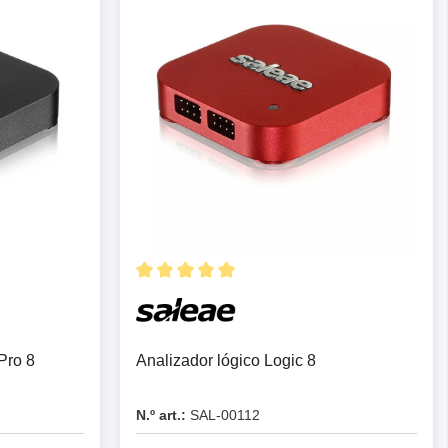
e para PC
es y
Pro 8
Analizador lógico Logic 8
N.º art.:
SAL-00112