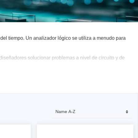
de
 del tiempo. Un analizador lógico se utiliza a menudo para
ador de
 diseñadores solucionar problemas a nivel de circuito y de
adores
madores
ia