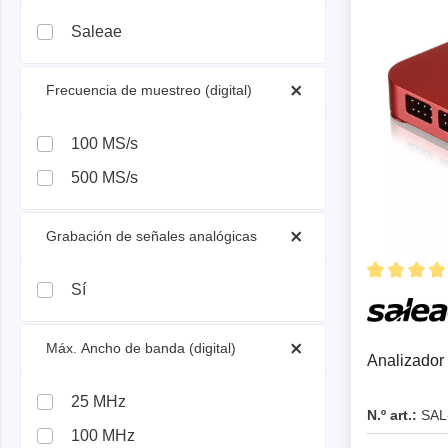
Hardware de prueba para
Emulad
Comprobador de aislamiento
Oscilos
Saleae
interfaces
Depura
Comprobador de resistencia
Oscilos
Software de prueba de hardware
Cargas electrónicas
Oscilo
 Frecuencia de muestreo (digital) 
Oscilo
100 MS/s
Oscilo
Sondas
500 MS/s
Sondas
 Grabación de señales analógicas 
Cables
Sí
PEmicro
Saleae
Programador y depurador en el
Analiza
 Máx. Ancho de banda (digital) 
Analizador 
sistema
Acceso
Software depurador
25 MHz
N.º art.:
SAL
Software programador
100 MHz