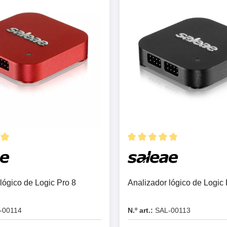
or Flash SPI
ordenadores y periféricos
copios de tableta
dor MCU Jtag
Herramientas para la
copios inteligentes
comprobación de softwar
scopios para automoción
scopios para PC
scopios de sobremesa
 de tensión
 de corriente
, abrazaderas y accesorios
Serosys
dor lógico
Analizadores, estimulador
lógico de Logic Pro 8
Analizador lógico de Logic 
registradores CAN
rios
Accesorios
-00114
N.º art.:
SAL-00113