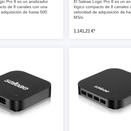
gic Pro 8 es un analizador
El Saleae Logic Pro 8 es un an
cto de 8 canales con una
lógico compacto de 8 canales 
 adquisición de hasta 500
velocidad de adquisición de ha
MS/s.
1.141,21 €*
ase
Techmize/Tonghui
bador de cables
Comprobadores de compo
materiales
dor host
Comprobador de señales 
dores de protocolos
de alimentación
 y adaptadores
Comprobador de electróni
 desarrollo
potencia
y clips
Comprobadores electróni
seguridad
re
Comprobador de cables 
 compatibles