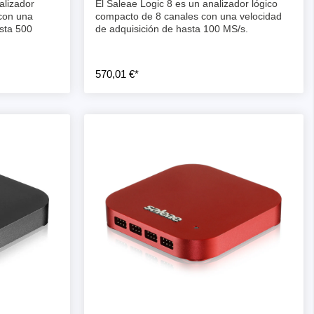
alizador
El Saleae Logic 8 es un analizador lógico
con una
compacto de 8 canales con una velocidad
sta 500
de adquisición de hasta 100 MS/s.
570,01 €*
nentes y
y fuentes
ca de
cos de
y mazos