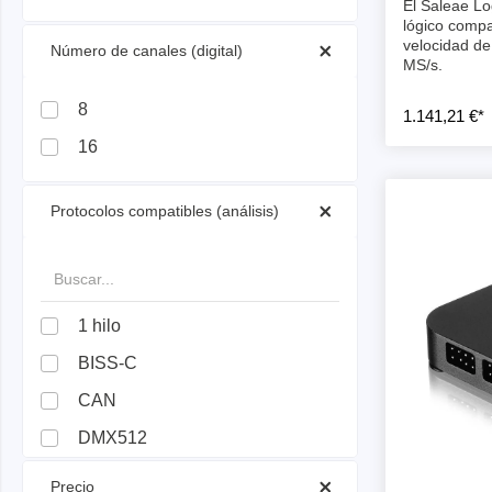
Dispositivos de programación de
El Saleae Lo
lógico compa
producción
velocidad de
 Número de canales (digital) 
Bibliotecas DLL
MS/s.
Cables, adaptadores y accesorios
8
1.141,21 €*
CIs compatibles
16
Sensepeek
Total Ph
 Protocolos compatibles (análisis) 
Kits de sonda y placa a mano
Compro
alzada
Adapta
Accesorios
Analiza
1 hilo
Placas
BISS-C
Kits de
CAN
Cables 
DMX512
Softwa
Fichas
HDLC
 Precio 