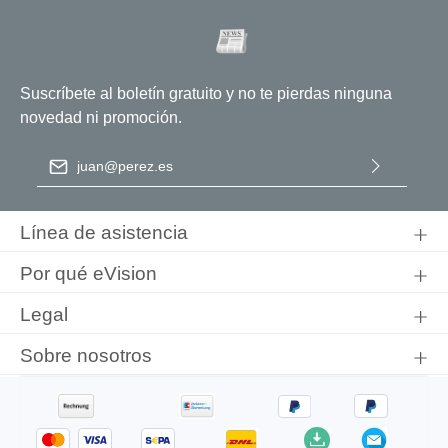
Suscríbete al boletín gratuito y no te pierdas ninguna
novedad ni promoción.
Dirección de correo electrónico
*
Al seleccionar Continuar, confirma que ha leído nuestra
información de protección de datos
y que ha aceptado nuestros
Línea de asistencia
términos y condiciones generales
.
Por qué eVision
Legal
Sobre nosotros