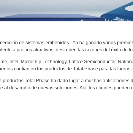
opios
Pruebas de componentes
 de soldar
aplicación
Ámbitos de aplicación
os osciloscopios
Comprobador de baterías
Automóvil
scopios para automoción
USB/Video Comprobador 
og
Móvil
ic
Flextech
cables
copios portátiles
ch
Internet de las cosas
Arnés de cables/comprob
 de tensión
NG
A2B Monitores y Puentes
y medición de sistemas embebidos . Ya ha ganado varios premios 
líneas
ro
 de corriente
NG
tente a precios atractivos, describen las razones del éxito de 
LCR e impedanciómetros
Phase
XStream-Iso
Semiconductores y analiz
, Intel, Microchip Technology, Lattice Semiconductor, Nation
XStreamPro-Iso
C-V
lientes confían en los productos de Total Phase para las tareas
ador ARM
Comprobador de transfor
e los productos Total Phase ha dado lugar a muchas aplicaciones
y bobinados
or USB
e al desarrollo de nuevas soluciones. Así, los clientes pueden u
Comprobador de resistenc
 y cables
Fuentes de alimentación y
 compatibles
conectores USB
Passmark
el código fuente
 aisladas ópticamente
Hardware de prueba para