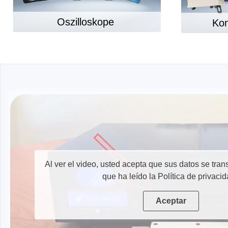
Dispositivos de programación de
producción
Oszilloskope
Kom
Bibliotecas DLL
Cables, adaptadores y accesorios
CIs compatibles
Sensepeek
Total Ph
Kits de sonda y placa a mano
Compro
alzada
Adapta
Accesorios
Analiza
Placas
Al ver el video, usted acepta que sus datos se tra
Kits de
que ha leído la Política de privaci
Cables 
Aceptar
Softwa
Fichas