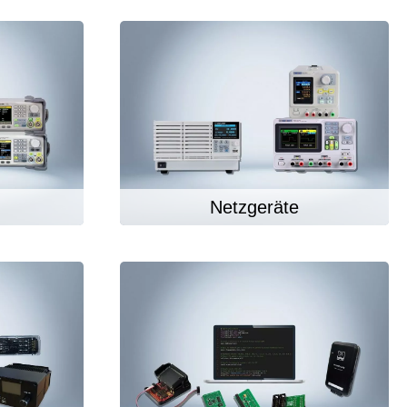
e para PC
n
Netzgeräte
es y