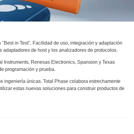
de
ador de
"Best in Test". Facilidad de uso, integración y adaptación
los adaptadores de host y los analizadores de protocolos.
adores
al Instruments, Renesas Electronics, Spansion y Texas
 de programación y prueba.
madores
 de ingeniería únicas. Total Phase colabora estrechamente
tilizar estas nuevas soluciones para construir productos de
ia