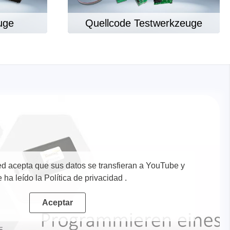
Quellcode Testwerkzeuge
uge
nentes y
y fuentes
ted acepta que sus datos se transfieran a YouTube y
ca de
 ha leído la Política de privacidad
.
cos de
Aceptar
y mazos