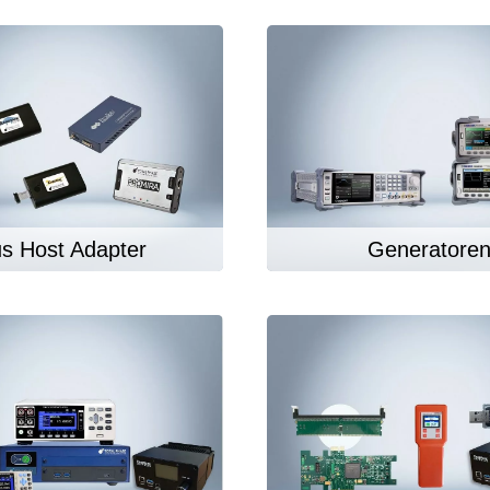
or Flash SPI
ordenadores y periféricos
copios de tableta
dor MCU Jtag
Herramientas para la
copios inteligentes
comprobación de softwar
scopios para automoción
scopios para PC
scopios de sobremesa
 de tensión
 de corriente
s Host Adapter
Generatore
, abrazaderas y accesorios
Serosys
dor lógico
Analizadores, estimulador
registradores CAN
rios
Accesorios