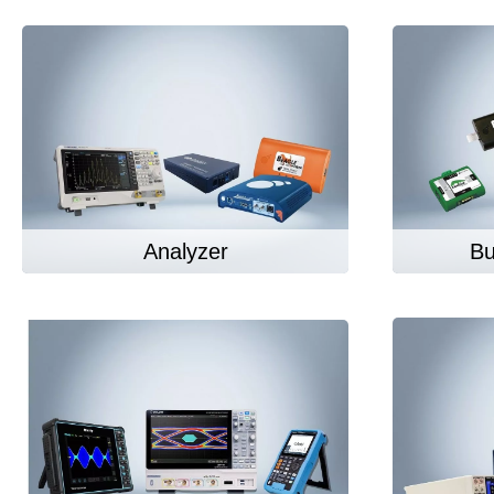
Hardware de prueba para
Emulad
Comprobador de aislamiento
Oscilos
interfaces
Depura
Comprobador de resistencia
Oscilos
Software de prueba de hardware
Cargas electrónicas
Oscilo
Oscilo
Oscilo
Sondas
Sondas
Analyzer
Bu
Cables
PEmicro
Saleae
Programador y depurador en el
Analiza
sistema
Acceso
Software depurador
Software programador