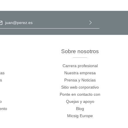
ección de correo electrónico
*
Al seleccionar Continuar, confirma que ha leído nuestra
información de protección de datos
y que ha aceptado nuestros
términos y condiciones generales
.
Sobre nosotros
Carrera profesional
las
Nuestra empresa
os
Prensa y Noticias
Sitio web corporativo
Ponte en contacto con
o
Quejas y apoyo
ento
Blog
Micsig Europe