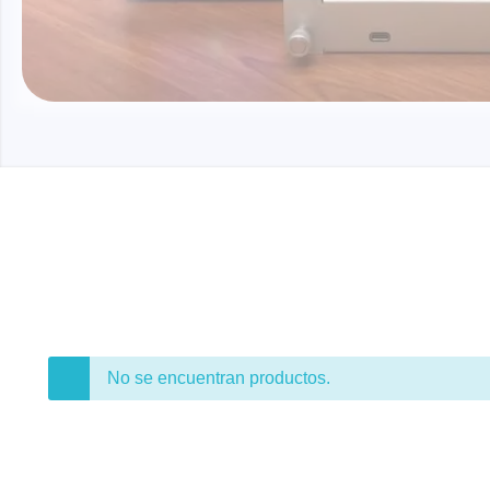
Xeltek
En Programadores de sistemas
Programadores de zócalos
Programadores de producción
Programadores automatizados
Fichas compatibles
No se encuentran productos.