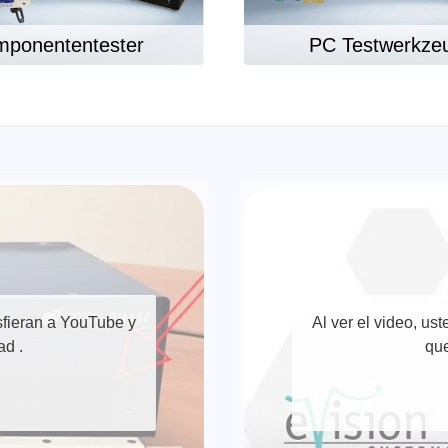
ponententester
PC Testwerkze
ase
Techmize/Tonghui
bador de cables
Comprobadores de compo
materiales
dor host
Comprobador de señales 
dores de protocolos
de alimentación
 y adaptadores
nsfieran a YouTube y
Al ver el video, us
Comprobador de electróni
 desarrollo
potencia
dad
.
que
y clips
Comprobadores electróni
seguridad
re
Comprobador de cables 
 compatibles