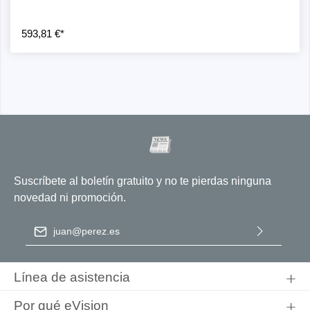
593,81 €*
Suscríbete al boletín gratuito y no te pierdas ninguna
novedad ni promoción.
Dirección de correo electrónico
*
Al seleccionar Continuar, confirma que ha leído nuestra
información de protección de datos
y que ha aceptado nuestros
Línea de asistencia
términos y condiciones generales
.
Por qué eVision