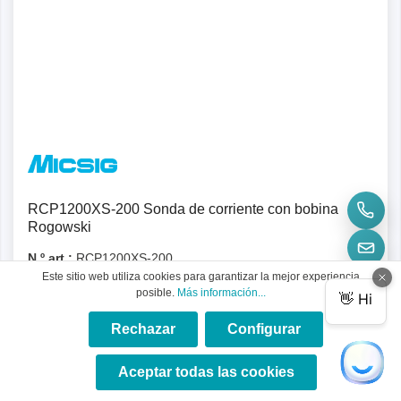
Detalles
RCP1200XS-200 Sonda de corriente con bobina
Rogowski
N.º art.:
RCP1200XS-200
Este sitio web utiliza cookies para garantizar la mejor experiencia
Sonda de corriente Rogowski RCP1200XS-200 para
posible.
Más información...
mediciones precisas de corriente alterna de hasta 12000
Apk, ancho de banda de 30 MHz, bobina de 1,6 mm - ideal
Rechazar
Configurar
para mediciones de MOSFET y clavijas.
Aceptar todas las cookies
1.248,31 €*