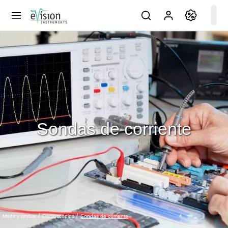
Sondas de corriente
Sondas de corriente
Medir y probar
Osciloscopios