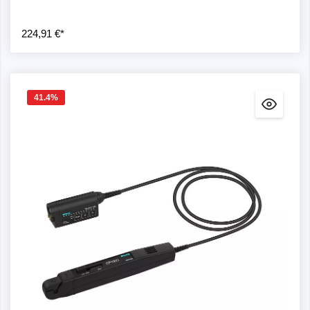
224,91 €*
41.4
%