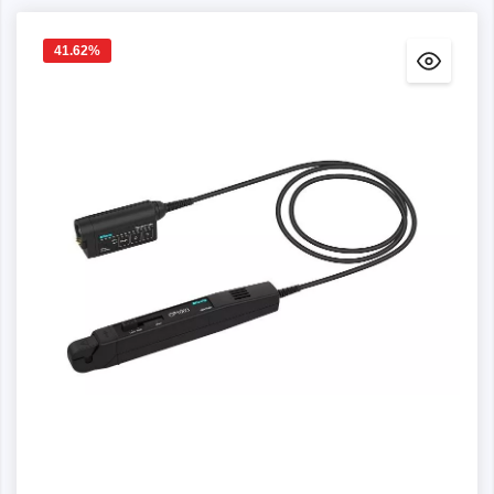
41.62
%