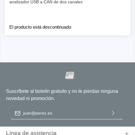
analizador USB a CAN de dos canales
El producto está descontinuado
Suscríbete al boletín gratuito y no te pierdas ninguna
novedad ni promoción.
Dirección de correo electrónico
*
Al seleccionar Continuar, confirma que ha leído nuestra
información de protección de datos
y que ha aceptado nuestros
Línea de asistencia
términos y condiciones generales
.