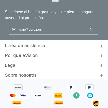
Suscríbete al boletín gratuito y no te pierdas ninguna
novedad ni promoción.
Dirección de correo electrónico
*
Al seleccionar Continuar, confirma que ha leído nuestra
información de protección de datos
y que ha aceptado nuestros
Línea de asistencia
términos y condiciones generales
.
Por qué eVision
Legal
Sobre nosotros