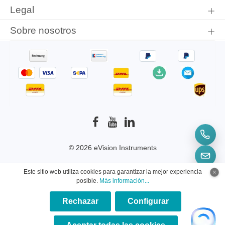
Legal
Sobre nosotros
© 2026 eVision Instruments
* Todos los precios incluyen el IVA más
Este sitio web utiliza cookies para garantizar la mejor experiencia
gastos de envío
y los posibles gastos de envío, si
posible.
Más información...
no se indica lo contrario.
Rechazar
Configurar
×
★★★★★