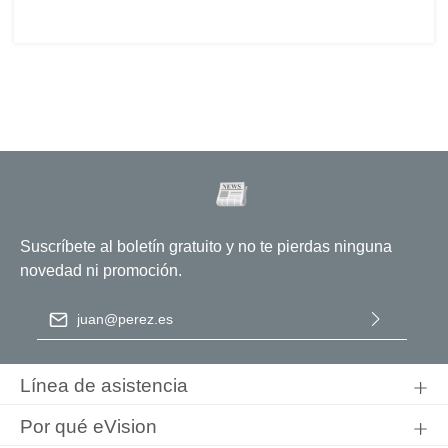
Suscríbete al boletín gratuito y no te pierdas ninguna
novedad ni promoción.
Dirección de correo electrónico
*
Al seleccionar Continuar, confirma que ha leído nuestra
información de protección de datos
y que ha aceptado nuestros
Línea de asistencia
términos y condiciones generales
.
Por qué eVision