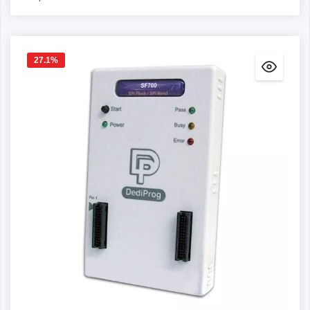
27.1
%