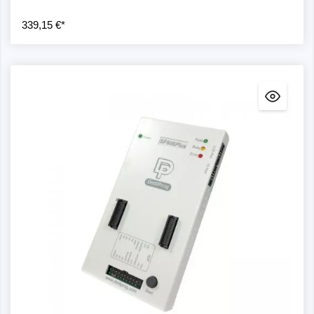
339,15 €*