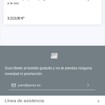
a la vez.
3.213,00 €*
Suscríbete al boletín gratuito y no te pierdas ninguna
novedad ni promoción.
Dirección de correo electrónico
*
Al seleccionar Continuar, confirma que ha leído nuestra
información de protección de datos
y que ha aceptado nuestros
Línea de asistencia
términos y condiciones generales
.