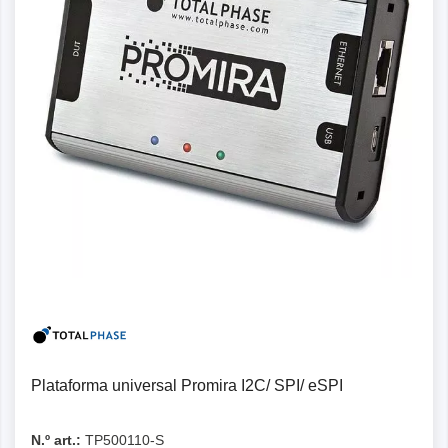
Detalles
Plataforma universal Promira I2C/ SPI/ eSPI
N.º art.:
TP500110-S