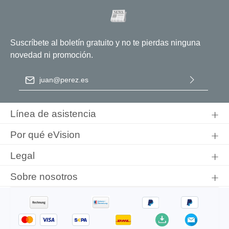
Suscríbete al boletín gratuito y no te pierdas ninguna
novedad ni promoción.
Dirección de correo electrónico
*
Al seleccionar Continuar, confirma que ha leído nuestra
información de protección de datos
y que ha aceptado nuestros
Línea de asistencia
términos y condiciones generales
.
Por qué eVision
Legal
Sobre nosotros