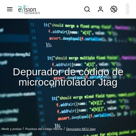
Depurador de código de
microcontrolador Jtag
Depurador MCU Jtag
Medir y probar
Pruebas del código fuente