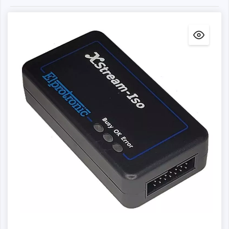
registros y valores de memoria, mostrar código de
depuración en el procesador y programar dispositivos de
memoria FLASH internos o externos. El modelo USB
Multilink Universal FX puede suministrar además 3,3 V o
5 V al microcontrolador objetivo.