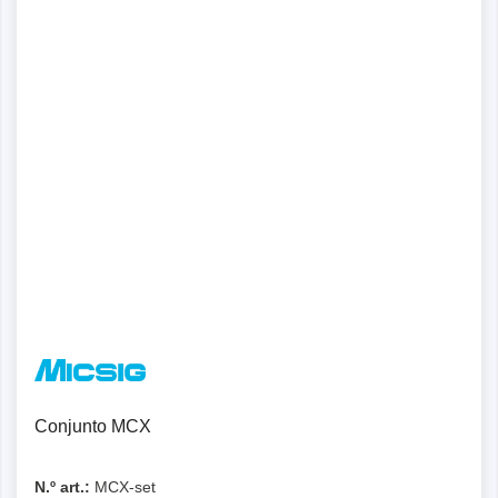
Conjunto MCX
N.º art.:
MCX-set