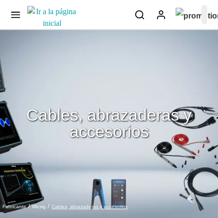
Cables, abrazaderas y
accesorios
Cables, abrazaderas y accesorios
Fabricante
Micsig