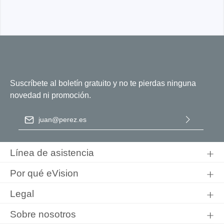
Suscríbete al boletín gratuito y no te pierdas ninguna
novedad ni promoción.
Dirección de correo electrónico
*
Al seleccionar Continuar, confirma que ha leído nuestra
información de protección de datos
y que ha aceptado nuestros
Línea de asistencia
términos y condiciones generales
.
Por qué eVision
Legal
Sobre nosotros