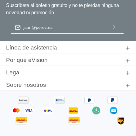
Suscríbete al boletín gratuito y no te pierdas ninguna
novedad ni promoción.
Dirección de correo electrónico
*
Al seleccionar Continuar, confirma que ha leído nuestra
información de protección de datos
y que ha aceptado nuestros
Línea de asistencia
términos y condiciones generales
.
Por qué eVision
Legal
Sobre nosotros