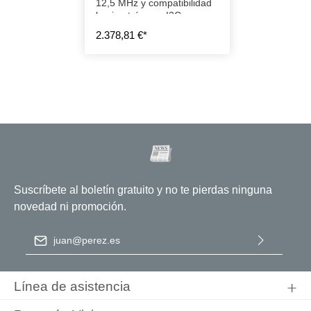
12,5 MHz y compatibilidad
hacia atrás con I2C.
2.378,81 €*
Suscríbete al boletín gratuito y no te pierdas ninguna
novedad ni promoción.
Dirección de correo electrónico
*
Al seleccionar Continuar, confirma que ha leído nuestra
información de protección de datos
y que ha aceptado nuestros
Línea de asistencia
términos y condiciones generales
.