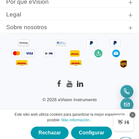
Por qué eVision
Legal
Sobre nosotros
© 2026 eVision Instruments
* Todos los precios incluyen el IVA más
Este sitio web utiliza cookies para garantizar la mejor experiencia
gastos de envío
y los posibles gastos de envío, si
posible.
Más información...
no se indica lo contrario.
Rechazar
Configurar
×