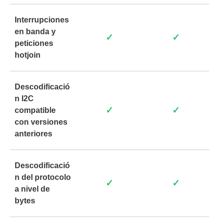
Interrupciones
en banda y
✓
✓
peticiones
hotjoin
Descodificació
n I2C
✓
✓
compatible
con versiones
anteriores
Descodificació
n del protocolo
✓
✓
a nivel de
bytes