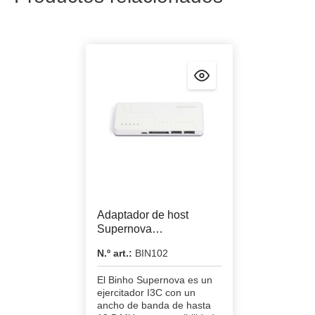
Adaptador de host
Supernova
I3C/I2C/UART/SPI
N.º art.:
BIN102
El Binho Supernova es un
ejercitador I3C con un
ancho de banda de hasta