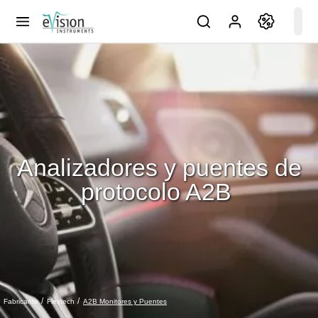
Analizadores y puentes de
protocolo A2B
A2B Monitores y Puentes
Fabricante
Flextech