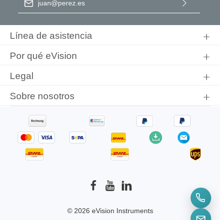
Al seleccionar Continuar, confirma que ha leído nuestra
información de protección de datos
y que ha aceptado nuestros
Línea de asistencia
términos y condiciones generales
.
Por qué eVision
Legal
Sobre nosotros
© 2026 eVision Instruments