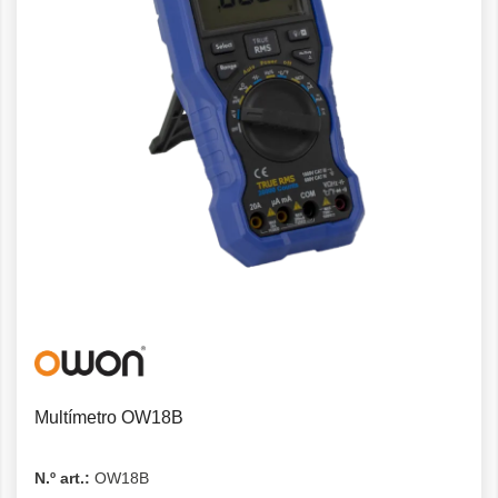
Detalles
Multímetro OW18B
N.º art.:
OW18B