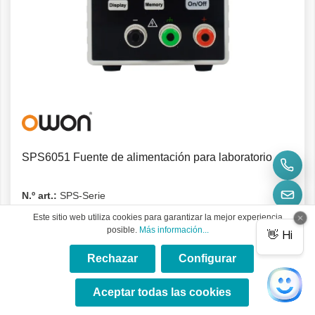
Detalles
SPS6051 Fuente de alimentación para laboratorio
N.º art.:
SPS-Serie
Este sitio web utiliza cookies para garantizar la mejor experiencia
La fuente de alimentación Owon SPS6051 no tiene
posible.
Más información...
ventilador, suministra un máximo de 150 W a un máximo de
60 V / 5 A y tiene un canal.
Rechazar
Configurar
×
★★★★★
Aceptar todas las cookies
132,09 €*