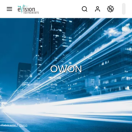
OWON
Owon
Fabricante