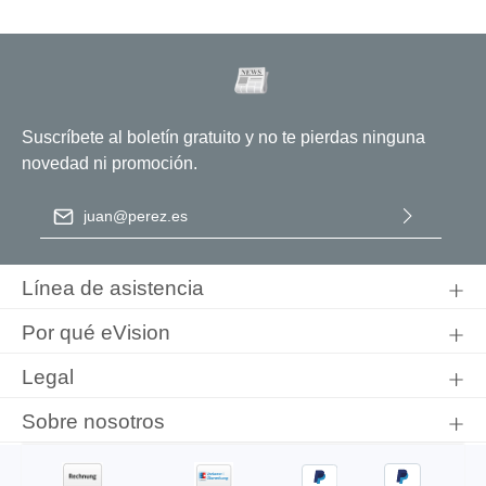
Suscríbete al boletín gratuito y no te pierdas ninguna
novedad ni promoción.
Dirección de correo electrónico
*
Al seleccionar Continuar, confirma que ha leído nuestra
información de protección de datos
y que ha aceptado nuestros
Línea de asistencia
términos y condiciones generales
.
Por qué eVision
Legal
Sobre nosotros