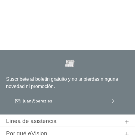
Suscríbete al boletín gratuito y no te pierdas ninguna
novedad ni promoción.
Dirección de correo electrónico
*
Al seleccionar Continuar, confirma que ha leído nuestra
información de protección de datos
y que ha aceptado nuestros
Línea de asistencia
términos y condiciones generales
.
Por qué eVision