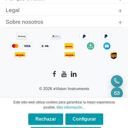
Legal
Sobre nosotros
© 2026 eVision Instruments
* Todos los precios incluyen el IVA más
Este sitio web utiliza cookies para garantizar la mejor experiencia
gastos de envío
y los posibles gastos de envío, si
posible.
Más información...
no se indica lo contrario.
Rechazar
Configurar
×