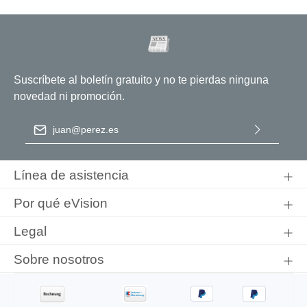
Suscríbete al boletín gratuito y no te pierdas ninguna
novedad ni promoción.
Dirección de correo electrónico
*
Al seleccionar Continuar, confirma que ha leído nuestra
información de protección de datos
y que ha aceptado nuestros
Línea de asistencia
términos y condiciones generales
.
Por qué eVision
Legal
Sobre nosotros