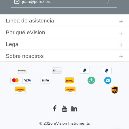
Al seleccionar Continuar, confirma que ha leído nuestra
información de protección de datos
y que ha aceptado nuestros
Línea de asistencia
términos y condiciones generales
.
Por qué eVision
Legal
Sobre nosotros
© 2026 eVision Instruments