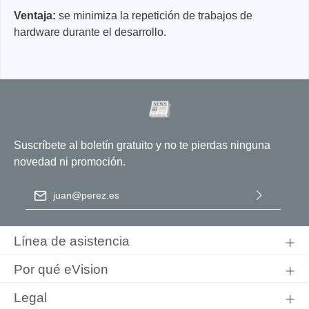
Ventaja:
se minimiza la repetición de trabajos de
hardware durante el desarrollo.
Suscríbete al boletín gratuito y no te pierdas ninguna
novedad ni promoción.
Dirección de correo electrónico
*
Al seleccionar Continuar, confirma que ha leído nuestra
información de protección de datos
y que ha aceptado nuestros
Línea de asistencia
términos y condiciones generales
.
Por qué eVision
Legal