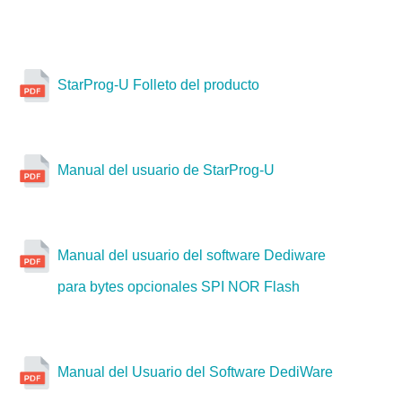
una unidad de programación (emplazamiento)
Puerto ATE, CLI, API DLL (Opcional)
Dediware
X
StarProg-U Folleto del producto
CLI
Dediware
K110
X
Manual del usuario de StarProg-U
Manual del usuario del software Dediware
StarProg-A
para bytes opcionales SPI NOR Flash
Manual del Usuario del Software DediWare