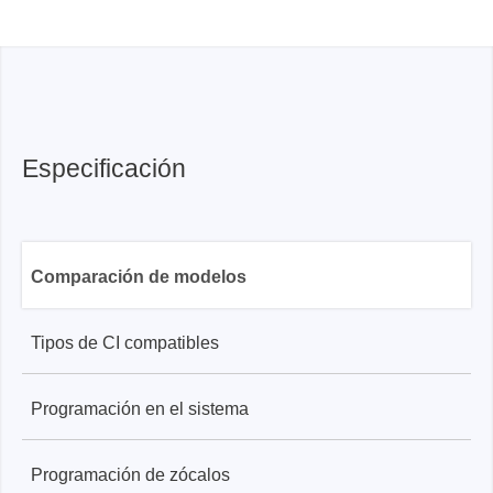
Especificación
Comparación de modelos
Tipos de CI compatibles
Programación en el sistema
SPI NOR Flash
Programación de zócalos
✓
SPI Flash NOR
SF100