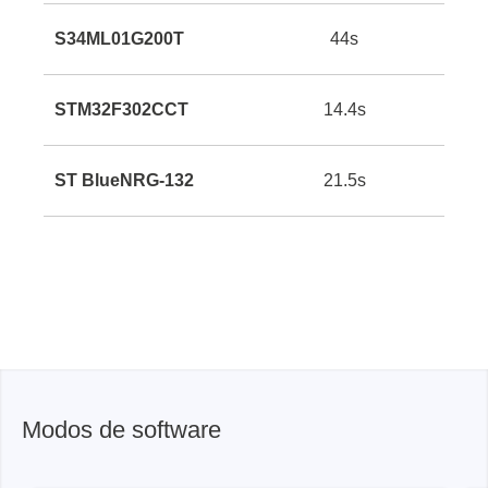
S34ML01G200T
44s
STM32F302CCT
14.4s
ST BlueNRG-132
21.5s
Modos de software