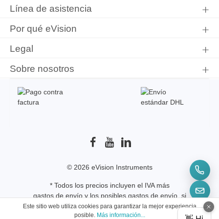
información de protección de datos
y que ha aceptado nuestros
Línea de asistencia
términos y condiciones generales
.
Por qué eVision
Legal
Sobre nosotros
© 2026 eVision Instruments
* Todos los precios incluyen el IVA más
gastos de envío
y los posibles gastos de envío, si
no se indica lo contrario.
Este sitio web utiliza cookies para garantizar la mejor experiencia
posible.
Más información...