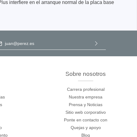
s interfiere en el arranque normal de la placa base
ección de correo electrónico
*
Al seleccionar Continuar, confirma que ha leído nuestra
información de protección de datos
y que ha aceptado nuestros
términos y condiciones generales
.
nentes y
Sobre nosotros
y fuentes
Carrera profesional
las
Nuestra empresa
ca de
os
Prensa y Noticias
Sitio web corporativo
cos de
Ponte en contacto con
o
Quejas y apoyo
y mazos
ento
Blog