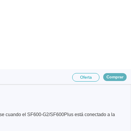
e para PC
Comprar
Oferta
es y
a base cuando el SF600-G2/SF600Plus está conectado a la