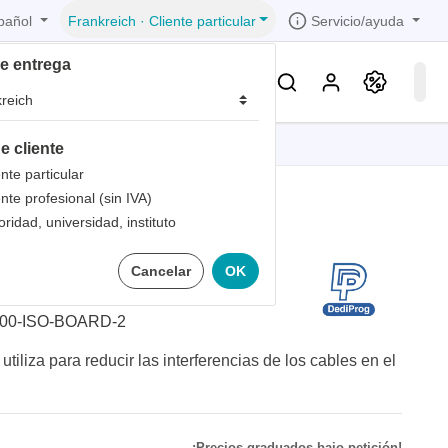
pañol
Servicio/ayuda
Frankreich
·
Cliente particular
de entrega
Conocimientos & Servicios
e cliente
iones
iones
iones
iones
iones
ente particular
ente profesional (sin IVA)
trica
s de
oridad, universidad, instituto
 1
600-ISO-PLACA-2
Cancelar
OK
bandas
de
 1
les
zados
 1
00-ISO-BOARD-2
nto
liza para reducir las interferencias de los cables en el
dad de
¡Precios graduados bajo petición!