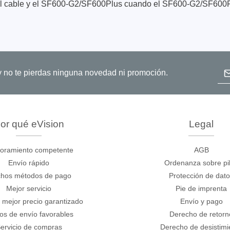
 el cable y el SF600-G2/SF600Plus cuando el SF600-G2/SF600Plu
Dir
o y no te pierdas ninguna novedad ni promoción.
ase
Techmize/Tonghui
bador de cables
Comprobadores de compo
or qué eVision
Legal
materiales
dor host
Comprobador de señales 
dores de protocolos
oramiento competente
AGB
de alimentación
 y adaptadores
Envío rápido
Ordenanza sobre pi
Comprobador de electróni
 desarrollo
hos métodos de pago
Protección de dat
potencia
Mejor servicio
Pie de imprenta
y clips
Comprobadores electróni
 mejor precio garantizado
Envío y pago
seguridad
re
os de envío favorables
Derecho de retorn
Comprobador de cables 
 compatibles
ervicio de compras
Derecho de desistimi