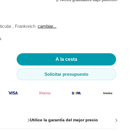
de
ticular
,
Frankreich
cambiar...
ador de
a
A la cesta
adores
Solicitar presupuesto
madores
ia
›
›
Utilice la garantía del mejor precio