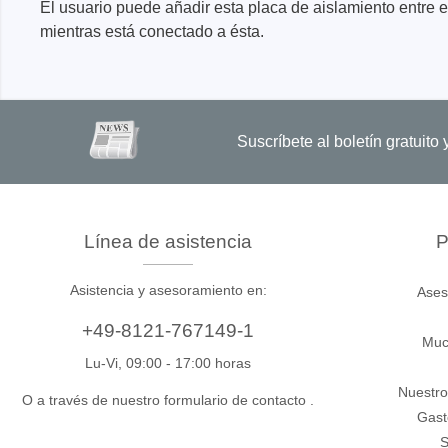
Dispositivos de programación de
El usuario puede añadir esta placa de aislamiento entre
producción
mientras está conectado a ésta.
Bibliotecas DLL
Cables, adaptadores y accesorios
CIs compatibles
Suscríbete al boletín gratuit
Sensepeek
Total Ph
Kits de sonda y placa a mano
Compro
Línea de asistencia
P
alzada
Adapta
Accesorios
Analiza
Asistencia y asesoramiento en:
Ases
Placas
+49-8121-767149-1
Kits de
Muc
Lu-Vi, 09:00 - 17:00 horas
Cables 
Nuestro
Softwa
O a través de nuestro formulario de contacto
.
Gast
Fichas
S