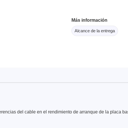
or Flash SPI
ordenadores y periféricos
copios de tableta
dor MCU Jtag
Herramientas para la
copios inteligentes
Más información
comprobación de softwar
scopios para automoción
Alcance de la entrega
scopios para PC
scopios de sobremesa
 de tensión
 de corriente
, abrazaderas y accesorios
Serosys
dor lógico
Analizadores, estimulador
registradores CAN
rios
terferencias del cable en el rendimiento de arranque de la plac
Accesorios