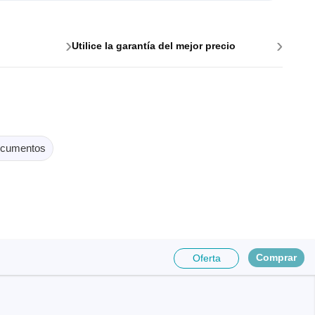
›
›
Utilice la garantía del mejor precio
e para PC
cumentos
es y
Comprar
Oferta