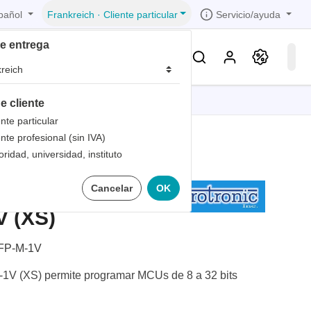
pañol
Servicio/ayuda
Frankreich
·
Cliente particular
de entrega
Conocimientos & Servicios
e cliente
iones
iones
iones
iones
iones
ente particular
ente profesional (sin IVA)
trica
s de
oridad, universidad, instituto
 1
Programador
Cancelar
OK
bandas
de
 1
les
V (XS)
zados
 1
nto
FP-M-1V
dad de
1V (XS) permite programar MCUs de 8 a 32 bits