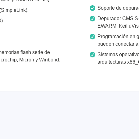
de cables
Soporte de depur
(SimpleLink).
Depurador CMSIS-D
).
EWARM, Keil uVisio
Programación en g
pueden conectar a
emorias flash serie de
Sistemas operativo
icrochip, Micron y Winbond.
arquitecturas x86_