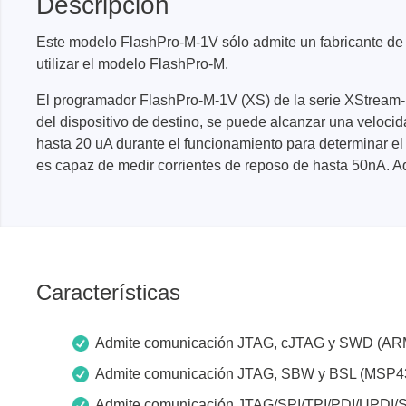
Descripción
Dispositivos de programación de
producción
Este modelo FlashPro-M-1V sólo admite un fabricante de A
Bibliotecas DLL
utilizar el modelo FlashPro-M.
Cables, adaptadores y accesorios
El programador FlashPro-M-1V (XS) de la serie XStream-I
CIs compatibles
del dispositivo de destino, se puede alcanzar una veloc
hasta 20 uA durante el funcionamiento para determinar el
Sensepeek
Total Ph
es capaz de medir corrientes de reposo de hasta 50nA. A
Kits de sonda y placa a mano
Compro
alzada
Adapta
Accesorios
Analiza
Placas
Características
Kits de
Cables 
Admite comunicación JTAG, cJTAG y SWD (AR
Softwa
Admite comunicación JTAG, SBW y BSL (MSP4
Fichas
Admite comunicación JTAG/SPI/TPI/PDI/UPDI