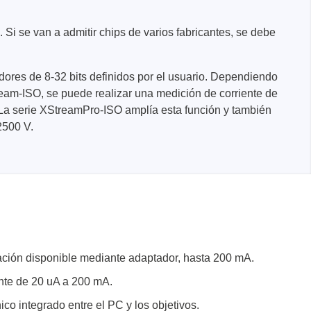
Si se van a admitir chips de varios fabricantes, se debe
ores de 8-32 bits definidos por el usuario. Dependiendo
eam-ISO, se puede realizar una medición de corriente de
 La serie XStreamPro-ISO amplía esta función y también
2500 V.
nentes y
y fuentes
ca de
ación disponible mediante adaptador, hasta 200 mA.
cos de
nte de 20 uA a 200 mA.
y mazos
co integrado entre el PC y los objetivos.