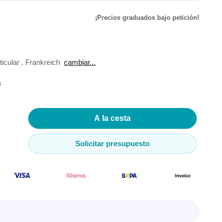
¡Precios graduados bajo petición!
de
ador de
ticular
,
Frankreich
cambiar...
s
adores
A la cesta
madores
Solicitar presupuesto
ia