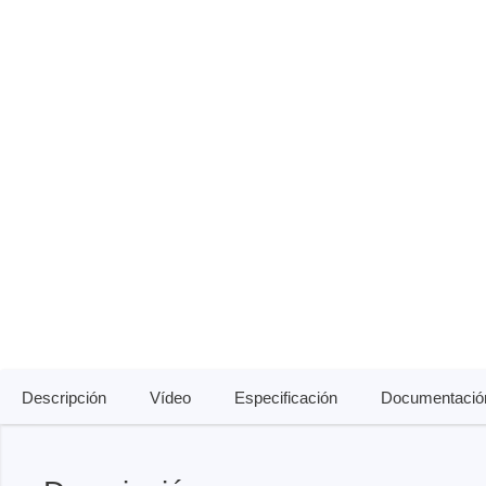
Hardware de prueba para
Emulad
Comprobador de aislamiento
Oscilos
interfaces
Depura
Comprobador de resistencia
Oscilos
Software de prueba de hardware
Cargas electrónicas
Oscilo
Oscilo
Oscilo
Sondas
Sondas
Cables
PEmicro
Saleae
Programador y depurador en el
Analiza
sistema
Descripción
Vídeo
Especificación
Documentació
Acceso
Software depurador
Software programador