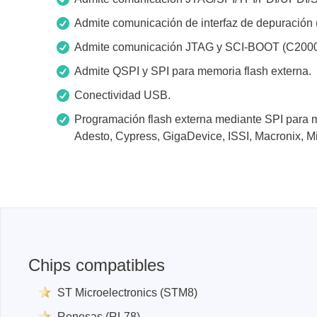
Admite comunicación de interfaz de depuración 
Xeltek
Admite comunicación JTAG y SCI-BOOT (C2000
Admite QSPI y SPI para memoria flash externa.
En Programadores de sistemas
Programadores de zócalos
Conectividad USB.
Programadores de producción
Programación flash externa mediante SPI para m
Adesto, Cypress, GigaDevice, ISSI, Macronix, M
Programadores automatizados
Fichas compatibles
Chips compatibles
ST Microelectronics (STM8)
Renesas (RL78)