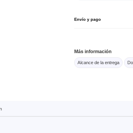
or Flash SPI
ordenadores y periféricos
copios de tableta
dor MCU Jtag
Herramientas para la
copios inteligentes
Envío y pago
comprobación de softwar
scopios para automoción
scopios para PC
scopios de sobremesa
Más información
 de tensión
 de corriente
Alcance de la entrega
Do
, abrazaderas y accesorios
Serosys
dor lógico
Analizadores, estimulador
registradores CAN
n
rios
Accesorios