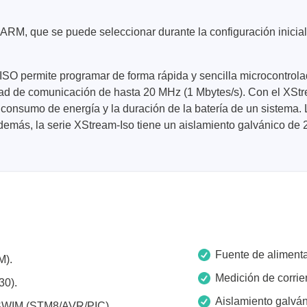
RM, que se puede seleccionar durante la configuración inicial. 
SO permite programar de forma rápida y sencilla microcontrolad
idad de comunicación de hasta 20 MHz (1 Mbytes/s). Con el XStr
 consumo de energía y la duración de la batería de un sistema.
ase
Techmize/Tonghui
demás, la serie XStream-Iso tiene un aislamiento galvánico de 
bador de cables
Comprobadores de compo
materiales
dor host
Comprobador de señales 
dores de protocolos
de alimentación
 y adaptadores
Comprobador de electróni
 desarrollo
potencia
y clips
Fuente de aliment
Comprobadores electróni
M).
seguridad
re
Medición de corrie
30).
Comprobador de cables 
 compatibles
Aislamiento galváni
/SWIM (STM8/AVR/PIC)