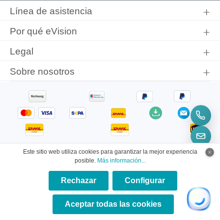
información de protección de datos
y que ha aceptado nuestros
Línea de asistencia
términos y condiciones generales
.
Por qué eVision
Legal
Sobre nosotros
Este sitio web utiliza cookies para garantizar la mejor experiencia
posible.
Más información...
Rechazar
Configurar
×
© 2026 eVision Instruments
★★★★★
Aceptar todas las cookies
* Todos los precios incluyen el IVA más
gastos de envío
y los posibles gastos de envío, si