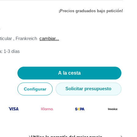
¡Precios graduados bajo petición!
de
.
ador de
ticular
,
Frankreich
cambiar...
: 1-3 días
adores
A la cesta
madores
Solicitar presupuesto
Configurar
ia
›
›
Utilice la garantía del mejor precio