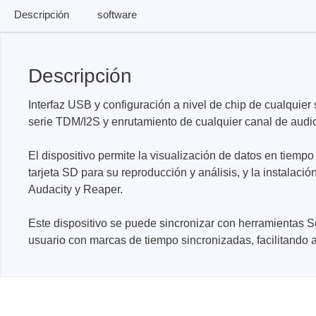
Descripción
software
Xeltek
Descripción
En Programadores de sistemas
Programadores de zócalos
Interfaz USB y configuración a nivel de chip de cualquie
Programadores de producción
serie TDM/I2S y enrutamiento de cualquier canal de audi
Programadores automatizados
El dispositivo permite la visualización de datos en tiempo
Fichas compatibles
tarjeta SD para su reproducción y análisis, y la instalac
Audacity y Reaper.
Este dispositivo se puede sincronizar con herramientas S
usuario con marcas de tiempo sincronizadas, facilitando as