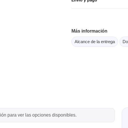
or Flash SPI
ordenadores y periféricos
copios de tableta
dor MCU Jtag
Herramientas para la
copios inteligentes
comprobación de softwar
scopios para automoción
Más información
scopios para PC
Alcance de la entrega
Do
scopios de sobremesa
 de tensión
 de corriente
, abrazaderas y accesorios
Serosys
dor lógico
Analizadores, estimulador
registradores CAN
rios
Accesorios
ión para ver las opciones disponibles.