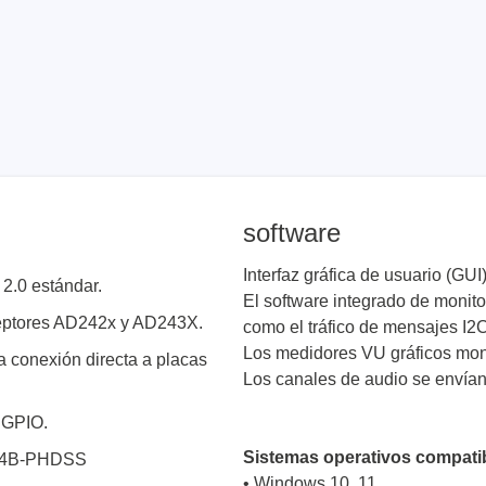
software
Interfaz gráfica de usuario (GUI)
2.0 estándar.
El software integrado de monito
sceptores AD242x y AD243X.
como el tráfico de mensajes I2C
Los medidores VU gráficos moni
 conexión directa a placas
Los canales de audio se envían
 GPIO.
Sistemas operativos compatibl
T 24B-PHDSS
• Windows 10, 11