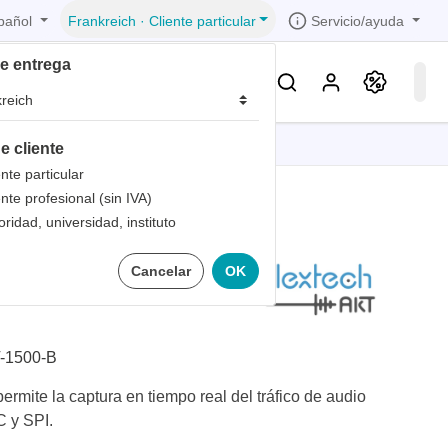
pañol
Servicio/ayuda
Frankreich
·
Cliente particular
de entrega
Conocimientos & Servicios
e cliente
iones
iones
iones
iones
iones
ente particular
ente profesional (sin IVA)
trica
s de
oridad, universidad, instituto
 1
 de bolsillo
Cancelar
OK
bandas
de
 1
les
zados
 1
nto
-1500-B
dad de
ermite la captura en tiempo real del tráfico de audio
C y SPI.