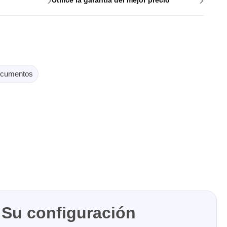
e para PC
cumentos
es y
Su configuración