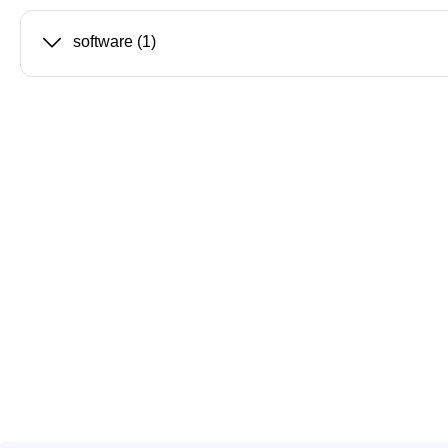
Dispositivos de programación de
producción
software
(1)
Bibliotecas DLL
Cables, adaptadores y accesorios
CIs compatibles
Sensepeek
Total Ph
Kits de sonda y placa a mano
Compro
alzada
Adapta
Accesorios
Analiza
Placas
Kits de
Cables 
Softwa
Fichas