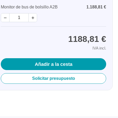
Monitor de bus de bolsillo A2B
1.188,81 €
−
+
1188,81 €
IVA incl.
nentes y
Añadir a la cesta
y fuentes
Solicitar presupuesto
ca de
cos de
y mazos