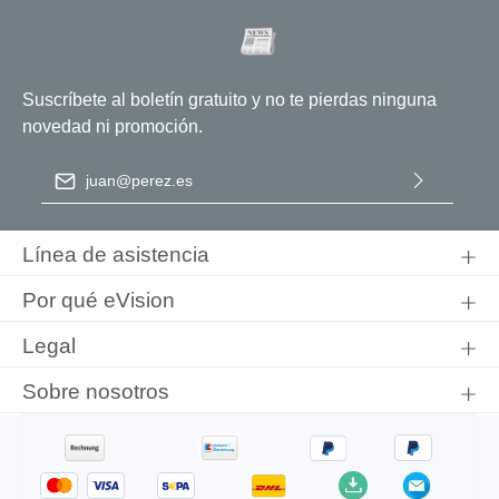
Suscríbete al boletín gratuito y no te pierdas ninguna
novedad ni promoción.
Dirección de correo electrónico
*
Al seleccionar Continuar, confirma que ha leído nuestra
información de protección de datos
y que ha aceptado nuestros
Línea de asistencia
términos y condiciones generales
.
Por qué eVision
Legal
Sobre nosotros