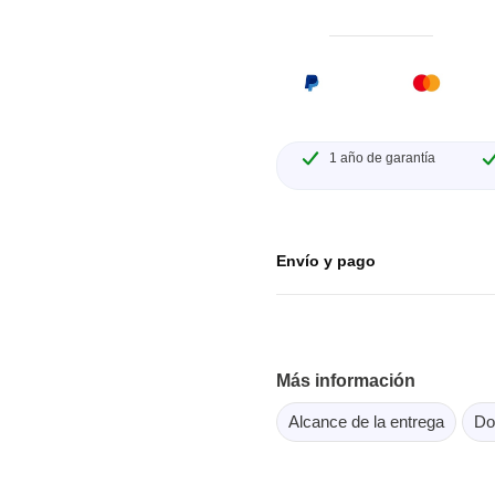
or Flash SPI
ordenadores y periféricos
copios de tableta
dor MCU Jtag
Herramientas para la
copios inteligentes
comprobación de softwar
scopios para automoción
scopios para PC
1 año de garantía
scopios de sobremesa
 de tensión
 de corriente
Envío y pago
, abrazaderas y accesorios
Serosys
dor lógico
Analizadores, estimulador
Más información
registradores CAN
rios
Alcance de la entrega
Do
Accesorios