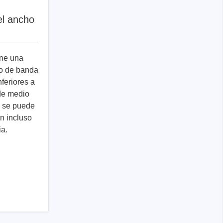
el ancho
ene una
ho de banda
nferiores a
de medio
e se puede
n incluso
ia.