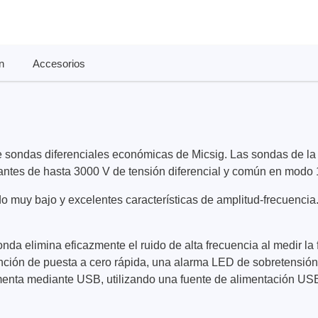
n
Accesorios
ase
Techmize/Tonghui
 sondas diferenciales económicas de Micsig. Las sondas de la s
bador de cables
Comprobadores de compo
materiales
tantes de hasta 3000 V de tensión diferencial y común en modo
dor host
Comprobador de señales 
dores de protocolos
do muy bajo y excelentes características de amplitud-frecuencia
de alimentación
 y adaptadores
Comprobador de electróni
 desarrollo
potencia
onda elimina eficazmente el ruido de alta frecuencia al medir 
y clips
ción de puesta a cero rápida, una alarma LED de sobretensión,
Comprobadores electróni
menta mediante USB, utilizando una fuente de alimentación USB
seguridad
re
Comprobador de cables 
 compatibles