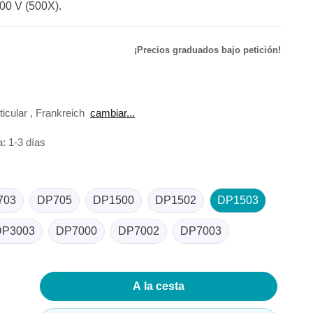
500 V (500X).
de
¡Precios graduados bajo petición!
ador de
ticular
,
Frankreich
cambiar...
: 1-3 días
adores
madores
703
DP705
DP1500
DP1502
DP1503
ia
DP3003
DP7000
DP7002
DP7003
A la cesta