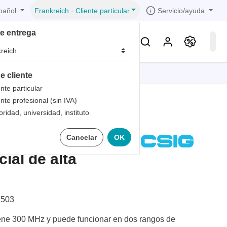
pañol
Servicio/ayuda
Frankreich
·
Cliente particular
de entrega
Conocimientos & Servicios
e cliente
iones
iones
iones
iones
iones
ente particular
ente profesional (sin IVA)
trica
s de
oridad, universidad, instituto
 1
3 Cabezal de
Cancelar
OK
bandas
de
 1
les
ial de alta
zados
 1
nto
dad de
503
ene 300 MHz y puede funcionar en dos rangos de