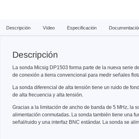
Dispositivos de programación de
producción
Bibliotecas DLL
Cables, adaptadores y accesorios
Descripción
Vídeo
Especificación
Documentació
CIs compatibles
Descripción
Sensepeek
Total Ph
La sonda Micsig DP1503 forma parte de la nueva serie de
Kits de sonda y placa a mano
Compro
alzada
de conexión a tierra convencional para medir señales flo
Adapta
Accesorios
Analiza
La sonda diferencial de alta tensión tiene un ruido de fon
de alta frecuencia y alta tensión.
Placas
Kits de
Gracias a la limitación de ancho de banda de 5 MHz, la s
Cables 
alimentación conmutadas. La sonda también tiene una fun
señal/ruido y una interfaz BNC estándar. La sonda se ali
Softwa
Fichas