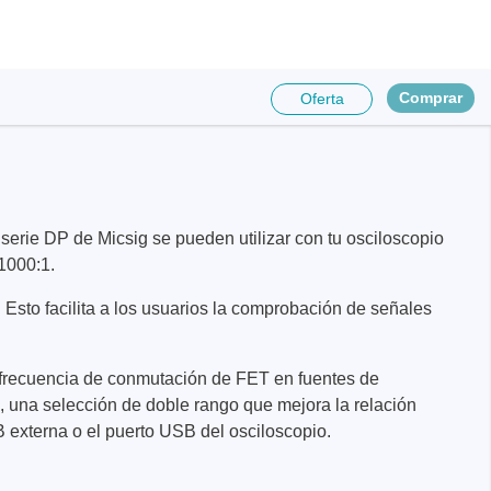
Comprar
Oferta
erie DP de Micsig se pueden utilizar con tu osciloscopio
nentes y
 1000:1.
y fuentes
. Esto facilita a los usuarios la comprobación de señales
ca de
la frecuencia de conmutación de FET en fuentes de
 una selección de doble rango que mejora la relación
cos de
 externa o el puerto USB del osciloscopio.
y mazos