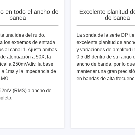
do en todo el ancho de
Excelente planitud d
banda
de banda
te una idea del ruido,
La sonda de la serie DP ti
ita los extremos de entrada
excelente planitud de anc
os al canal 1. Ajusta ambas
y variaciones de amplitud i
 de atenuación a 50X, la
0,5 dB dentro de su rango 
tical a 250mV/div, la base
ancho de banda, por lo qu
 a 1ms y la impedancia de
mantener una gran precisió
 1MΩ:
en bandas de alta frecuenc
,62mV (RMS) a ancho de
pleto.