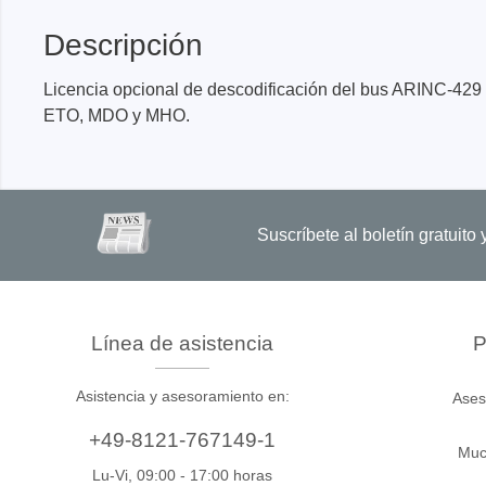
Dispositivos de programación de
producción
Descripción
Bibliotecas DLL
Licencia opcional de descodificación del bus ARINC-429 p
Cables, adaptadores y accesorios
ETO, MDO y MHO.
CIs compatibles
Sensepeek
Total Ph
Suscríbete al boletín gratuit
Kits de sonda y placa a mano
Compro
alzada
Adapta
Accesorios
Analiza
Placas
Línea de asistencia
P
Kits de
Asistencia y asesoramiento en:
Ases
Cables 
Softwa
+49-8121-767149-1
Muc
Fichas
Lu-Vi, 09:00 - 17:00 horas