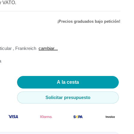
y VATO.
de
¡Precios graduados bajo petición!
ador de
ticular
,
Frankreich
cambiar...
a
adores
madores
A la cesta
ia
Solicitar presupuesto