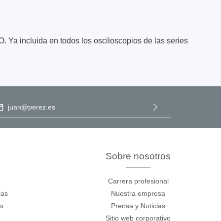
 Ya incluida en todos los osciloscopios de las series
ección de correo electrónico
*
nentes y
Al seleccionar Continuar, confirma que ha leído nuestra
información de protección de datos
y que ha aceptado nuestros
y fuentes
términos y condiciones generales
.
Sobre nosotros
ca de
Carrera profesional
cos de
las
Nuestra empresa
os
Prensa y Noticias
y mazos
Sitio web corporativo