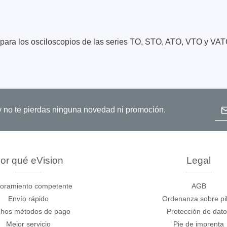
ara los osciloscopios de las series TO, STO, ATO, VTO y VATO.
ase
Techmize/Tonghui
Dir
o y no te pierdas ninguna novedad ni promoción.
bador de cables
Comprobadores de compo
materiales
dor host
Comprobador de señales 
dores de protocolos
de alimentación
 y adaptadores
or qué eVision
Legal
Comprobador de electróni
 desarrollo
potencia
oramiento competente
AGB
y clips
Comprobadores electróni
Envío rápido
Ordenanza sobre pi
seguridad
re
hos métodos de pago
Protección de dat
Comprobador de cables 
 compatibles
Mejor servicio
Pie de imprenta