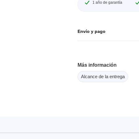
1 año de garantía
or Flash SPI
ordenadores y periféricos
copios de tableta
dor MCU Jtag
Herramientas para la
copios inteligentes
comprobación de softwar
scopios para automoción
Envío y pago
scopios para PC
scopios de sobremesa
 de tensión
 de corriente
Más información
, abrazaderas y accesorios
Alcance de la entrega
Serosys
dor lógico
Analizadores, estimulador
registradores CAN
rios
Accesorios