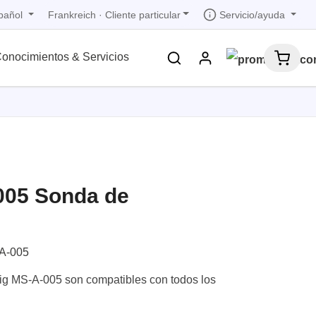
pañol
Servicio/ayuda
Frankreich
·
Cliente particular
onocimientos & Servicios
iones
iones
iones
iones
iones
trica
s de
 1
005 Sonda de
bandas
de
 1
les
zados
 1
nto
A-005
dad de
ig MS-A-005 son compatibles con todos los