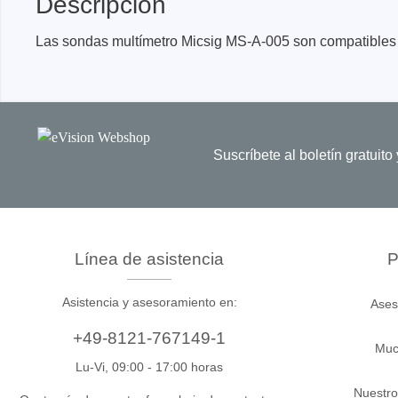
Descripción
Dispositivos de programación de
producción
Las sondas multímetro Micsig MS-A-005 son compatibles c
Bibliotecas DLL
Cables, adaptadores y accesorios
CIs compatibles
Suscríbete al boletín gratuit
Sensepeek
Total Ph
Kits de sonda y placa a mano
Compro
alzada
Adapta
Accesorios
Analiza
Línea de asistencia
P
Placas
Kits de
Asistencia y asesoramiento en:
Ases
Cables 
+49-8121-767149-1
Muc
Softwa
Lu-Vi, 09:00 - 17:00 horas
Fichas
Nuestro