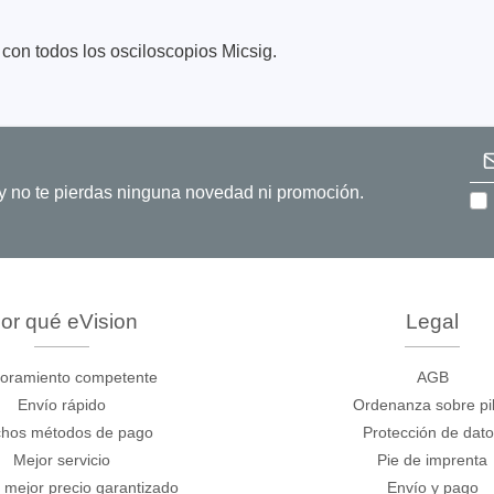
on todos los osciloscopios Micsig.
Dir
o y no te pierdas ninguna novedad ni promoción.
ase
Techmize/Tonghui
bador de cables
Comprobadores de compo
materiales
dor host
Comprobador de señales 
dores de protocolos
or qué eVision
Legal
de alimentación
 y adaptadores
Comprobador de electróni
 desarrollo
oramiento competente
AGB
potencia
Envío rápido
Ordenanza sobre pi
y clips
Comprobadores electróni
hos métodos de pago
Protección de dat
seguridad
re
Mejor servicio
Pie de imprenta
Comprobador de cables 
 compatibles
 mejor precio garantizado
Envío y pago