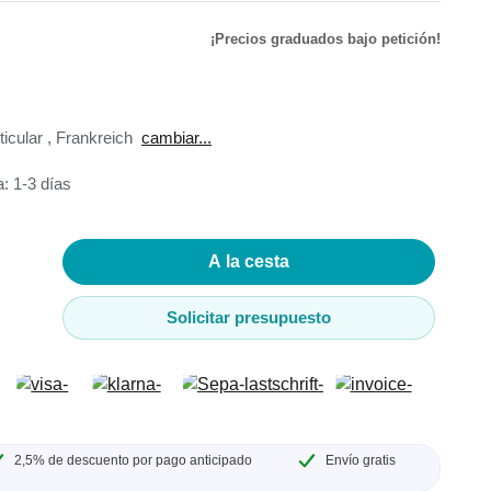
¡Precios graduados bajo petición!
de
ador de
ticular
,
Frankreich
cambiar...
: 1-3 días
adores
A la cesta
madores
Solicitar presupuesto
ia
2,5% de descuento por pago anticipado
Envío gratis