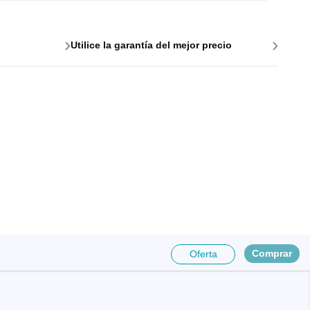
›
›
Utilice la garantía del mejor precio
e para PC
es y
Comprar
Oferta