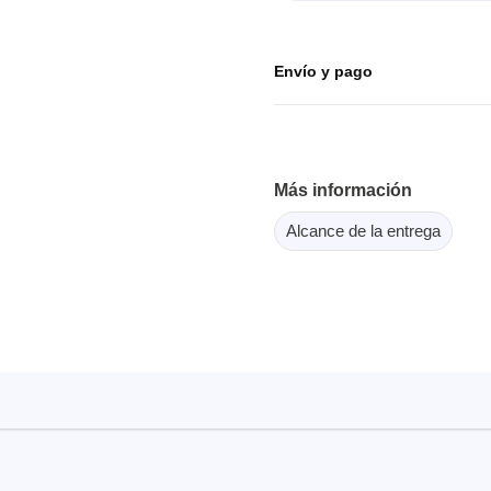
or Flash SPI
ordenadores y periféricos
copios de tableta
dor MCU Jtag
Herramientas para la
copios inteligentes
Envío y pago
comprobación de softwar
scopios para automoción
scopios para PC
scopios de sobremesa
Más información
 de tensión
 de corriente
Alcance de la entrega
, abrazaderas y accesorios
Serosys
dor lógico
Analizadores, estimulador
registradores CAN
rios
Accesorios