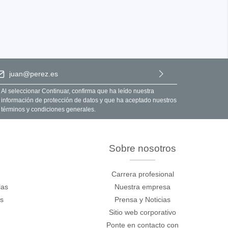
ección de correo electrónico
*
Al seleccionar Continuar, confirma que ha leído nuestra
información de protección de datos
y que ha aceptado nuestros
términos y condiciones generales
.
nentes y
y fuentes
Sobre nosotros
ca de
Carrera profesional
las
Nuestra empresa
cos de
os
Prensa y Noticias
Sitio web corporativo
y mazos
Ponte en contacto con