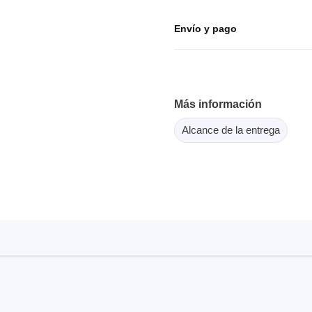
or Flash SPI
ordenadores y periféricos
copios de tableta
Envío y pago
dor MCU Jtag
Herramientas para la
copios inteligentes
comprobación de softwar
scopios para automoción
scopios para PC
scopios de sobremesa
Más información
 de tensión
Alcance de la entrega
 de corriente
, abrazaderas y accesorios
Serosys
dor lógico
Analizadores, estimulador
registradores CAN
rios
Accesorios