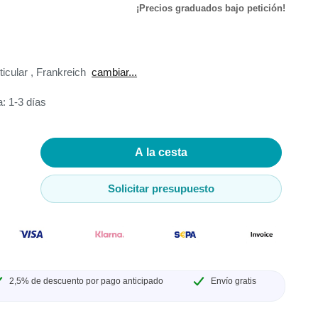
¡Precios graduados bajo petición!
de
ticular
,
Frankreich
cambiar...
ador de
: 1-3 días
adores
A la cesta
madores
Solicitar presupuesto
ia
2,5% de descuento por pago anticipado
Envío gratis