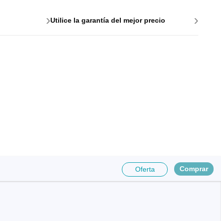
›
›
Utilice la garantía del mejor precio
e para PC
es y
Comprar
Oferta