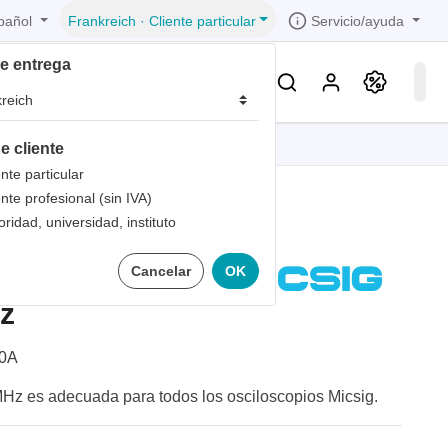
pañol
Servicio/ayuda
Frankreich
·
Cliente particular
de entrega
Conocimientos & Servicios
e cliente
iones
iones
iones
iones
iones
ente particular
ente profesional (sin IVA)
trica
s de
oridad, universidad, instituto
 1
 pasiva
Cancelar
OK
bandas
de
 1
les
z
zados
 1
nto
0A
dad de
Hz es adecuada para todos los osciloscopios Micsig.