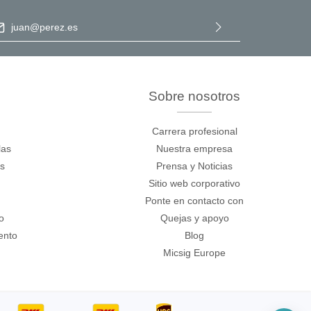
ección de correo electrónico
*
Al seleccionar Continuar, confirma que ha leído nuestra
información de protección de datos
y que ha aceptado nuestros
términos y condiciones generales
.
Sobre nosotros
Carrera profesional
las
Nuestra empresa
os
Prensa y Noticias
Sitio web corporativo
Ponte en contacto con
o
Quejas y apoyo
ento
Blog
Micsig Europe