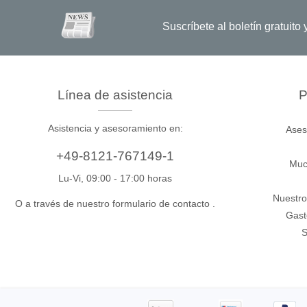
Suscríbete al boletín gratuit
Xeltek
En Programadores de sistemas
Programadores de zócalos
Línea de asistencia
P
Programadores de producción
Asistencia y asesoramiento en:
Ases
Programadores automatizados
Fichas compatibles
+49-8121-767149-1
Muc
Lu-Vi, 09:00 - 17:00 horas
Nuestro
O a través de nuestro formulario de contacto
.
Gast
S