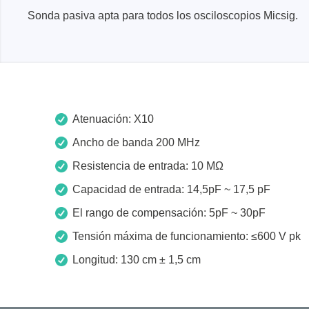
Dispositivos de programación de
Sonda pasiva apta para todos los osciloscopios Micsig.
producción
Bibliotecas DLL
Cables, adaptadores y accesorios
CIs compatibles
Atenuación: X10
Sensepeek
Total Ph
Ancho de banda 200 MHz
Kits de sonda y placa a mano
Compro
Resistencia de entrada: 10 MΩ
alzada
Adapta
Accesorios
Capacidad de entrada: 14,5pF ~ 17,5 pF
Analiza
El rango de compensación: 5pF ~ 30pF
Placas
Kits de
Tensión máxima de funcionamiento: ≤600 V pk
Cables 
Longitud: 130 cm ± 1,5 cm
Softwa
Fichas