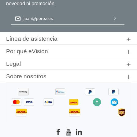
novedad ni promoción.
Dirección de correo electrónico
*
Al seleccionar Continuar, confirma que ha leído nuestra
información de protección de datos
y que ha aceptado nuestros
Línea de asistencia
términos y condiciones generales
.
Por qué eVision
Legal
Sobre nosotros