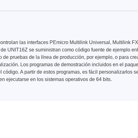
e controlan las interfaces PEmicro Multilink Universal, Multil
 UNIT16Z se suministran como código fuente de ejemplo enlaza
ase
Techmize/Tonghui
o de pruebas de la línea de producción, por ejemplo, o para crea
ización. Los programas de demostración incluidos en el paquete 
bador de cables
Comprobadores de compo
 código. A partir de estos programas, es fácil personalizarlos 
materiales
dor host
n ejecutarse en los sistemas operativos de 64 bits.
Comprobador de señales 
dores de protocolos
de alimentación
 y adaptadores
Comprobador de electróni
 desarrollo
potencia
y clips
Comprobadores electróni
seguridad
re
Comprobador de cables 
 compatibles