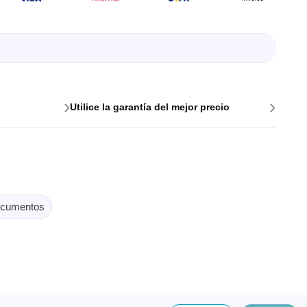
e para PC
›
›
Utilice la garantía del mejor precio
cumentos
es y