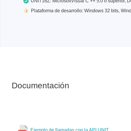
UNIT16Z: MicrosoftVisual C ++ 5.0 o superior, De
Plataforma de desarrollo: Windows 32 bits, Wind
Documentación
Ejemplo de llamadas con la API UNIT