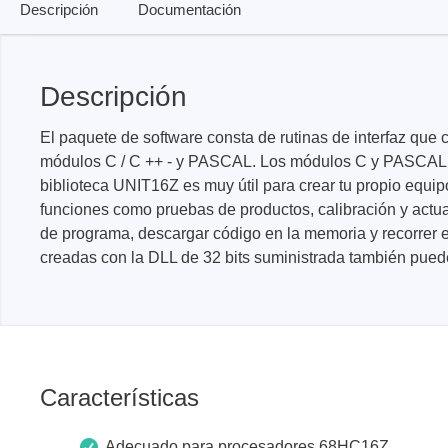
Dispositivos de programación de
Descripción
Documentación
producción
Bibliotecas DLL
Cables, adaptadores y accesorios
Descripción
CIs compatibles
El paquete de software consta de rutinas de interfaz qu
módulos C / C ++ - y PASCAL. Los módulos C y PASCAL de
Sensepeek
Total Ph
biblioteca UNIT16Z es muy útil para crear tu propio equip
funciones como pruebas de productos, calibración y actual
Kits de sonda y placa a mano
Compro
de programa, descargar código en la memoria y recorrer el
alzada
Adapta
creadas con la DLL de 32 bits suministrada también puede
Accesorios
Analiza
Placas
Kits de
Cables 
Características
Softwa
Fichas
Adecuado para procesadores 68HC16Z