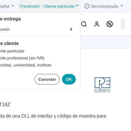
pañol
Servicio/ayuda
Frankreich
·
Cliente particular
de entrega
Conocimientos & Servicios
e cliente
iones
iones
iones
iones
iones
ente particular
ente profesional (sin IVA)
trica
s de
oridad, universidad, instituto
 1
oteca de software
Cancelar
OK
bandas
de
 1
les
zados
 1
nto
T16Z
dad de
ta de una DLL de interfaz y código de muestra para