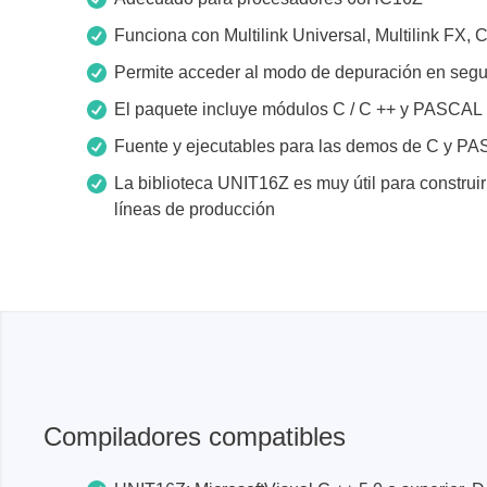
Funciona con Multilink Universal, Multilink
Xeltek
Permite acceder al modo de depuración en seg
El paquete incluye módulos C / C ++ y PASCAL
En Programadores de sistemas
Programadores de zócalos
Fuente y ejecutables para las demos de C y P
Programadores de producción
La biblioteca UNIT16Z es muy útil para construi
líneas de producción
Programadores automatizados
Fichas compatibles
Compiladores compatibles