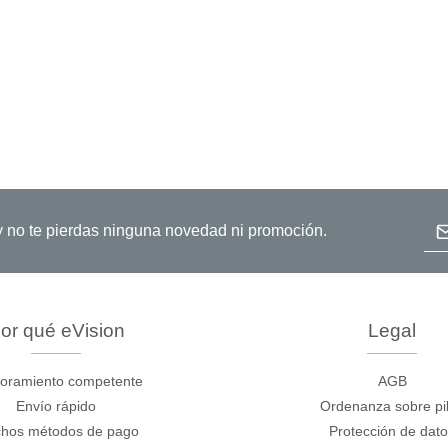
Dir
o y no te pierdas ninguna novedad ni promoción.
or qué eVision
Legal
oramiento competente
AGB
Envío rápido
Ordenanza sobre pi
hos métodos de pago
Protección de dat