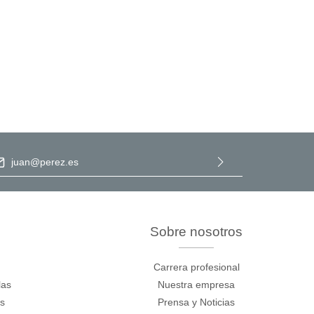
ección de correo electrónico
*
Al seleccionar Continuar, confirma que ha leído nuestra
información de protección de datos
y que ha aceptado nuestros
términos y condiciones generales
.
Sobre nosotros
Carrera profesional
las
Nuestra empresa
os
Prensa y Noticias