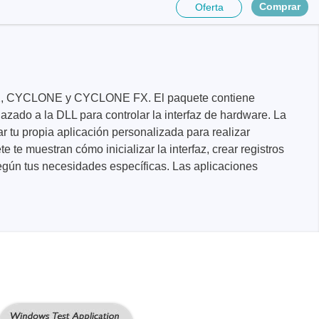
Comprar
Oferta
ink FX, CYCLONE y CYCLONE FX. El paquete contiene
do a la DLL para controlar la interfaz de hardware. La
r tu propia aplicación personalizada para realizar
te muestran cómo inicializar la interfaz, crear registros
nentes y
según tus necesidades específicas. Las aplicaciones
y fuentes
ca de
cos de
y mazos