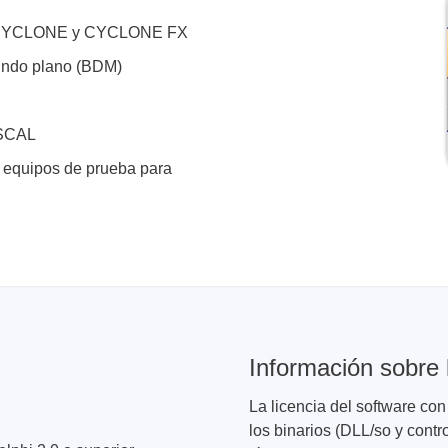
de cables
 FX, CYCLONE y CYCLONE FX
undo plano (BDM)
ASCAL
r equipos de prueba para
Información sobre l
La licencia del software co
los binarios (DLL/so y cont