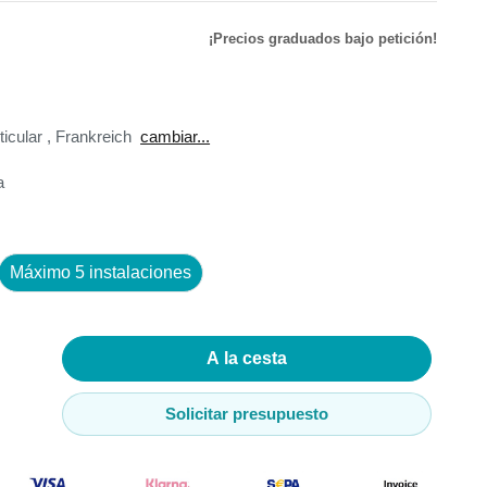
¡Precios graduados bajo petición!
de
ador de
ticular
,
Frankreich
cambiar...
a
adores
Máximo 5 instalaciones
madores
ia
A la cesta
Solicitar presupuesto