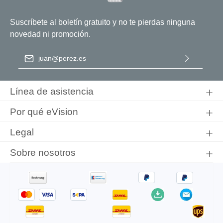
Suscríbete al boletín gratuito y no te pierdas ninguna
novedad ni promoción.
Dirección de correo electrónico
*
Al seleccionar Continuar, confirma que ha leído nuestra
información de protección de datos
y que ha aceptado nuestros
Línea de asistencia
términos y condiciones generales
.
Por qué eVision
Legal
Sobre nosotros