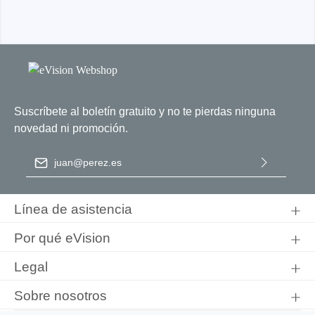
Suscríbete al boletín gratuito y no te pierdas ninguna
novedad ni promoción.
Dirección de correo electrónico
*
Al seleccionar Continuar, confirma que ha leído nuestra
información de protección de datos
y que ha aceptado nuestros
Línea de asistencia
términos y condiciones generales
.
Por qué eVision
Legal
Sobre nosotros