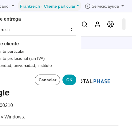
pañol
Servicio/ayuda
Frankreich
·
Cliente particular
de entrega
Conocimientos & Servicios
e cliente
iones
iones
iones
iones
iones
ente particular
ente profesional (sin IVA)
trica
s de
oridad, universidad, instituto
 1
PI del
Cancelar
OK
bandas
de
 1
les
gle
zados
 1
nto
00210
dad de
c y Windows.