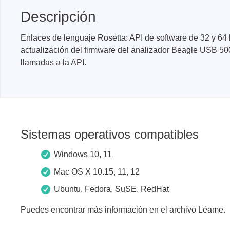
Descripción
Xeltek
Enlaces de lenguaje Rosetta: API de software de 32 y 64 
actualización del firmware del analizador Beagle USB 50
En Programadores de sistemas
llamadas a la API.
Programadores de zócalos
Programadores de producción
Programadores automatizados
Fichas compatibles
Sistemas operativos compatibles
Windows 10, 11
Mac OS X 10.15, 11, 12
Ubuntu, Fedora, SuSE, RedHat
Puedes encontrar más información en el archivo Léame.