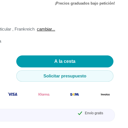
¡Precios graduados bajo petición!
de
ticular
,
Frankreich
cambiar...
ador de
a
adores
A la cesta
madores
Solicitar presupuesto
ia
Envío gratis