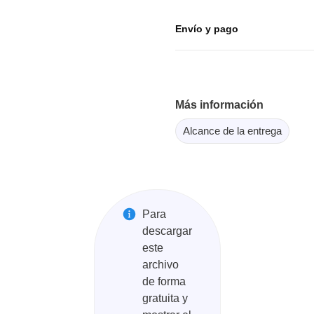
or Flash SPI
ordenadores y periféricos
copios de tableta
Envío y pago
dor MCU Jtag
Herramientas para la
copios inteligentes
comprobación de softwar
scopios para automoción
scopios para PC
scopios de sobremesa
Más información
 de tensión
Alcance de la entrega
 de corriente
, abrazaderas y accesorios
Serosys
Para
descargar
dor lógico
Analizadores, estimulador
este
registradores CAN
rios
archivo
Accesorios
de forma
gratuita y