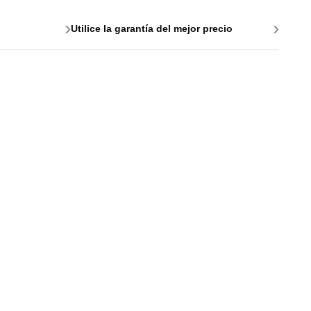
›
›
Utilice la garantía del mejor precio
e para PC
es y