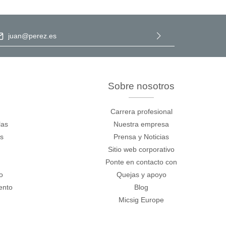
ección de correo electrónico
*
Al seleccionar Continuar, confirma que ha leído nuestra
información de protección de datos
y que ha aceptado nuestros
términos y condiciones generales
.
Sobre nosotros
Carrera profesional
las
Nuestra empresa
os
Prensa y Noticias
Sitio web corporativo
Ponte en contacto con
o
Quejas y apoyo
ento
Blog
Micsig Europe