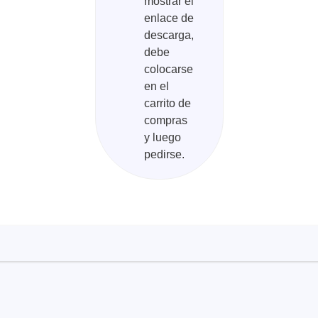
mostrar el
enlace de
descarga,
debe
colocarse
en el
carrito de
compras
ase
Techmize/Tonghui
y luego
pedirse.
bador de cables
Comprobadores de compo
materiales
dor host
Comprobador de señales 
dores de protocolos
de alimentación
 y adaptadores
Comprobador de electróni
 desarrollo
potencia
y clips
Comprobadores electróni
seguridad
re
Comprobador de cables 
 compatibles