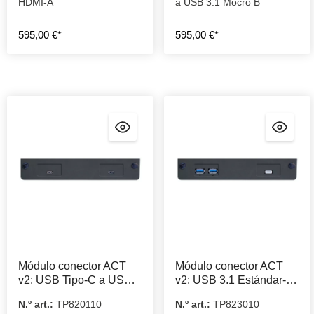
HDMI-A
a USB 3.1 Mocro B
595,00 €*
595,00 €*
Módulo conector ACT
Módulo conector ACT
v2: USB Tipo-C a USB
v2: USB 3.1 Estándar-A
Tipo-C
a MFi Lightning USB2
N.º art.:
TP820110
N.º art.:
TP823010