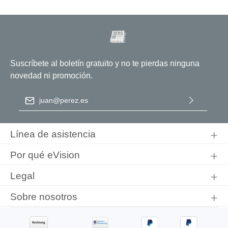
Suscríbete al boletín gratuito y no te pierdas ninguna
novedad ni promoción.
Dirección de correo electrónico
*
Al seleccionar Continuar, confirma que ha leído nuestra
información de protección de datos
y que ha aceptado nuestros
Línea de asistencia
términos y condiciones generales
.
Por qué eVision
Legal
Sobre nosotros